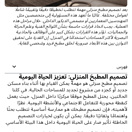
يعد تصميم مطبخ منزلي مهمة تتطلب تخطيطًا دقيقًا وتقييمًا شاملًا
لعوامل مختلفة. غالبًا ما تُعهد هذه المسؤولية إلى متخصصين مثل
المهندسين المعماريين أو مصممي الديكور الداخلي. خلال مراحل هذه
العملية، يجب اتخاذ قرارات حاسمة بشأن اللوائح الفنية وعلم الحركة
والجماليات. تؤثر هذه القرارات بشكل كبير على الوظائف والجاذبية
البصرية لأكثر المساحات استخدامًا في المنزل. إن القدرة على تحقيق
التوازن بين هذه الأبعاد ضرورية لخلق مطبخ فريد وشخصي للغاية.
فِهرِس
تصميم المطبخ المنزلي: تعزيز الحياة اليومية
تصميم مطبخ منزلي هو مهمة يمكن القيام بها أثناء بناء مسكن
جديد أو كجزء من مشروع تجديد للمساحات الحالية. في كلتا
الحالتين، يحتل المطبخ موقعًا مركزيًا داخل المنزل، حيث يعمل
كنقطة محورية للتفاعل الاجتماعي والأنشطة اليومية. نظرًا
لأهميته، فإن تصميم مطبخك هو ممارسة أساسية تتطلب بحثًا
واهتمامًا وتفانيًا دقيقًا. يمكن أن يكون لخيارات التصميم
الخاطئة تأثير ضار على الحياة اليومية داخل هذا البيئة الأساسي.