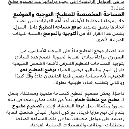
ما هي العوامل الرئيسية التي يجب مراعاتها عند تصميم مطبخ
منزلي؟
المساحة المخصصة للمطبخ: التوجيه والموضع
خلال مرحلة التخطيط الأولية، أحد أهم القرارات التي يجب
اتخاذها يتعلق بتحديد
موقع مساحة المطبخ
داخل المنزل.
يشمل هذا القرار كلًا من
التوجيه
و
الموضع
بالنسبة للبيئات
المنزلية الأخرى.
عند اختيار موقع المطبخ بناءً على التوجيه الأساسي، من
الضروري مراعاة مبادئ العمارة الحيوية. تنصح هذه المبادئ
بتوجيه المساحات لتعظيم التعرض لأشعة الشمس الطبيعية
طوال اليوم. وبالتالي، يوصي الخبراء
بوضع المطبخ نحو
الجنوب
، لأنه مساحة يقضي فيها القاطنون عادةً وقتًا كبيرًا
وبالتالي يتطلب إضاءة طبيعية مطولة.
داخليًا، يمكن تصميم المطبخ كمساحة متميزة ومستقلة، يعمل
كـ
مطبخ مع منطقة طعام
. بدلاً من ذلك، يمكن دمجه في بيئة
مجاورة ومكملة، مثل غرفة المعيشة، لإنشاء
تصميم مفتوح
.
يقدم كل نهج مزايا فريدة، مع كون الخيار النهائي شخصيًا للغاية
ويعتمد على عوامل مختلفة، بما في ذلك المساحة المتاحة
ومتطلبات الوظائف والتفضيلات الجمالية الفردية.