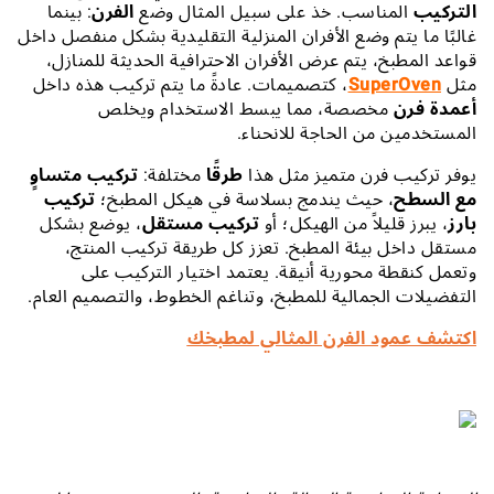
التركيب
المناسب. خذ على سبيل المثال وضع
الفرن
: بينما
غالبًا ما يتم وضع الأفران المنزلية التقليدية بشكل منفصل داخل
قواعد المطبخ، يتم عرض الأفران الاحترافية الحديثة للمنازل،
مثل
SuperOven
، كتصميمات. عادةً ما يتم تركيب هذه داخل
أعمدة فرن
مخصصة، مما يبسط الاستخدام ويخلص
المستخدمين من الحاجة للانحناء.
يوفر تركيب فرن متميز مثل هذا
طرقًا
مختلفة:
تركيب متساوٍ
مع السطح
، حيث يندمج بسلاسة في هيكل المطبخ؛
تركيب
بارز
، يبرز قليلاً من الهيكل؛ أو
تركيب مستقل
، يوضع بشكل
مستقل داخل بيئة المطبخ. تعزز كل طريقة تركيب المنتج،
وتعمل كنقطة محورية أنيقة. يعتمد اختيار التركيب على
التفضيلات الجمالية للمطبخ، وتناغم الخطوط، والتصميم العام.
اكتشف عمود الفرن المثالي لمطبخك