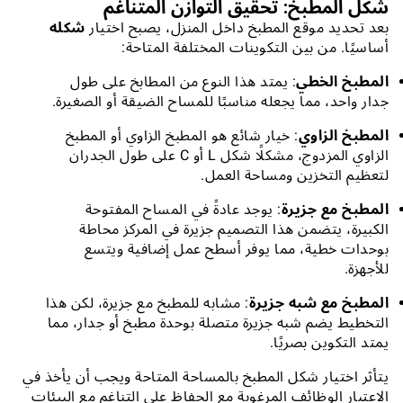
شكل المطبخ: تحقيق التوازن المتناغم
بعد تحديد موقع المطبخ داخل المنزل، يصبح اختيار
شكله
أساسيًا. من بين التكوينات المختلفة المتاحة:
المطبخ الخطي
: يمتد هذا النوع من المطابخ على طول
جدار واحد، مما يجعله مناسبًا للمساح الضيقة أو الصغيرة.
المطبخ الزاوي
: خيار شائع هو المطبخ الزاوي أو المطبخ
الزاوي المزدوج، مشكلًا شكل L أو C على طول الجدران
لتعظيم التخزين ومساحة العمل.
المطبخ مع جزيرة
: يوجد عادةً في المساح المفتوحة
الكبيرة، يتضمن هذا التصميم جزيرة في المركز محاطة
بوحدات خطية، مما يوفر أسطح عمل إضافية ويتسع
للأجهزة.
المطبخ مع شبه جزيرة
: مشابه للمطبخ مع جزيرة، لكن هذا
التخطيط يضم شبه جزيرة متصلة بوحدة مطبخ أو جدار، مما
يمتد التكوين بصريًا.
يتأثر اختيار شكل المطبخ بالمساحة المتاحة ويجب أن يأخذ في
الاعتبار الوظائف المرغوبة مع الحفاظ على التناغم مع البيئات