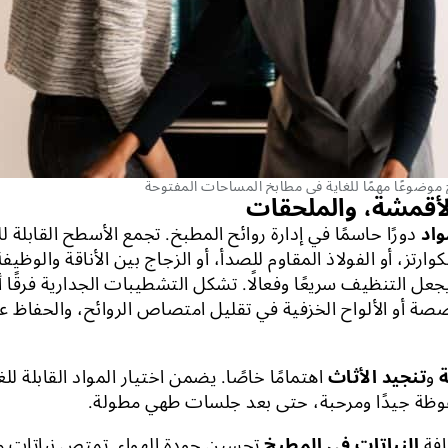
ح موضوعًا مهمًا للغاية في مطابخ المساحات المفتوحة
واد
دورًا حاسمًا في إدارة روائح المطبخ. تجمع الأسطح القابلة 
ارتز، أو الفولاذ المقاوم للصدأ، أو الزجاج بين الأناقة والوظيف
عل التنظيف سريعًا وفعالًا. تشكل التشطيبات الجدارية فرقًا أ
صة أو الألواح الخزفية في تقليل امتصاص الروائح، والحفاظ ع
و
تنجيد الأثاث
اهتمامًا خاصًا. يضمن اختيار المواد القابلة ل
فوظة جيدًا ومرحبة، حتى بعد جلسات طهي مطولة.
افة
النباتات في المطبخ
تحسين جودة الهواء. تمتص نباتات م