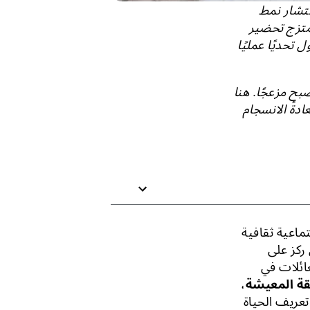
نتشار نمط
متزج تحضير
تحديًا عمليًا
ح مزعجًا. هنا
دةً الانسجام
ماعية ثقافية
ركز على
عائلات في
ة المعيشة
،
عريف الحياة