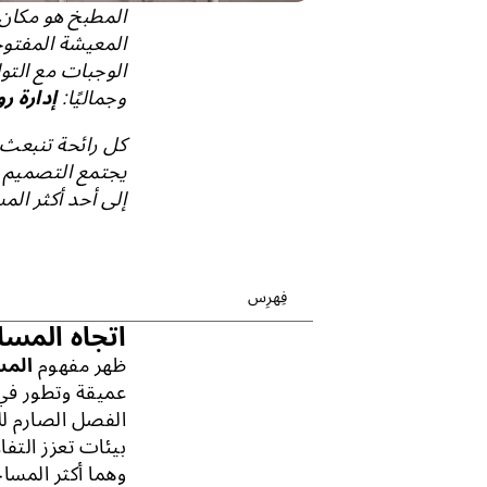
المطبخ هو مكان 
المعيشة المفتوح
الوجبات مع التو
وجماليًا:
إدارة ر
كل رائحة تنبعث 
يجتمع التصميم وا
إلى أحد أكثر ال
فِهرِس
اتجاه المساح
ظهر مفهوم
المس
عميقة وتطور في 
الفصل الصارم لل
بيئات تعزز التف
وهما أكثر المسا