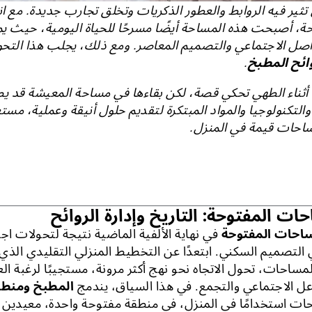
تثير فيه الروابط والعطور الذكريات وتخلق تجارب جديدة. مع ا
ة، أصبحت هذه المساحة أيضًا مسرحًا للحياة اليومية، حيث ي
اصل الاجتماعي والتصميم المعاصر. ومع ذلك، يجلب هذا التحول 
وائح المطبخ
.
أثناء الطهي تحكي قصة، لكن بقاءها في مساحة المعيشة قد يصب
لتكنولوجيا والمواد المبتكرة لتقديم حلول أنيقة وعملية، مستعا
مساحات قيمة في المنزل.
ات المفتوحة: التاريخ وإدارة الروائح
احات المفتوحة
في نهاية الألفية الماضية نتيجة لتحولات اجت
التصميم السكني. ابتعدًا عن التخطيط المنزلي التقليدي الذي 
مساحات، تحول الاتجاه نحو نهج أكثر مرونة، مستجيبًا لرغبة ال
اعل الاجتماعي والتجمع. في هذا السياق، يندمج
المطبخ ومنطق
حات استخدامًا في المنزل، في منطقة مفتوحة واحدة، معيدين ت