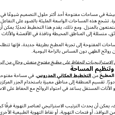
عيشة في مساحات مفتوحة أحد أكثر حلول التصميم شيوعًا في 
رة. تشجع هذه المساحات الواسعة المليئة بالضوء على التفاعل
تعون بالمنزل. ومع ذلك، يقدم هذا التخطيط تحديًا: يمكن أن 
ق، متسللة إلى المناطق المحيطة ونافذة في الأقمشة والأثاث و
ساحات المفتوحة إلى تجربة المطبخ بطريقة جديدة، فإنها تتطلب 
روائح الطهي دون المساس بالراحة اليومية.
استراتيجيات للحفاظ على مطبخ مفتوح منعش وخالٍ من الرو
 المطبخ
من
التخطيط المكاني المدروس
. في مساحة مفتوحة
رًا. تقسيم المنطقة إلى مناطق مميزة باستخدام الجزر المركزية
 الأثاث المستقل يساعد في احتواء الروائح مع الحفاظ على الاس
، يمكن أن يحدث الترتيب الاستراتيجي لعناصر التهوية فرقًا كبي
 النوافذ، أو فتحات التهوية، أو نقاط التهوية الطبيعية الأخرى