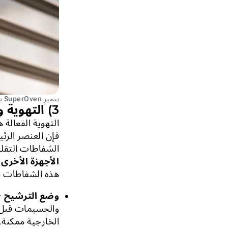
يتميز SuperOven بشفاط مدمج احترافي يمتص الروائح والأبخرة
3) التهوية وشفاط المطبخ
التهوية الفعالة 
فإن العنصر الرئي
الشفاطات التقلي
الأجهزة الأخرى
،
هذه الشفاطات 
وضع الترشيح
–
والجسيمات قبل إ
الخارجية ممكنة.