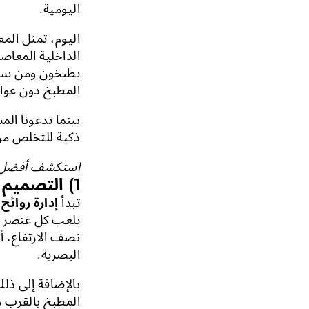
اليومية.
اليوم، تمثل الم
الداخلية المعاص
يطبخون ومن يستم
المطبخ دون عوائ
بينما تدعونا الم
ذكية للتخلص من 
استكشف أفضل ال
1) التصميم وتنظيم المساحة
تبدأ
إدارة روائح
يلعب كل عنصر دو
نصف الارتفاع، أو
البصرية.
بالإضافة إلى ذلك
المطبخ بالقرب من