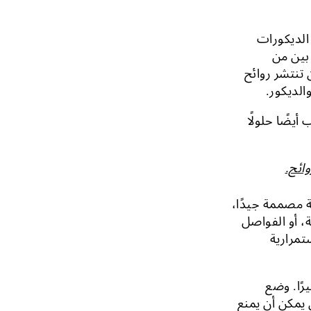
الديكورات
 بين من
تنتشر روائح
الديكور.
أيضًا حلولًا
ائح.
 مصممة جيدًا،
، أو الفواصل
تمرارية
رًا. وضع
 يمكن أن يمنع