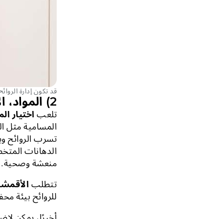
قد تكون إدارة الروائ
2) المواد، الأقمشة، والملحقات
تلعب
اختيار الم
المسامية مثل الكو
تسرب الروائح ويج
الدهانات المتخص
منعشة وصحية.
تتطلب
الأقمشة
للروائح بيئة مح
أخيرًا، يمكن لإض