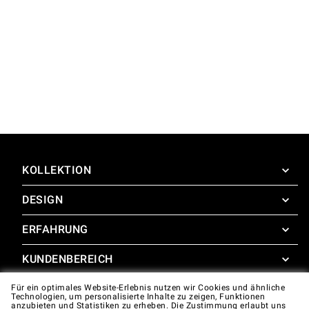
KOLLEKTION
DESIGN
SuperOven
Zubehör
ERFAHRUNG
Design Concierge
Design Lounge
KUNDENBEREICH
SuperOven Experience
Downloads
Unox Casa App
Für ein optimales Website-Erlebnis nutzen wir Cookies und ähnliche
Garantie
Technologien, um personalisierte Inhalte zu zeigen, Funktionen
Fotogalerie
anzubieten und Statistiken zu erheben. Die Zustimmung erlaubt uns