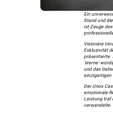
Ein unverwech
Stand und di
ist Zeuge des
professionell
Visionäre Inn
Exklusivität 
präsentierte.
'sterne'-würd
und das itali
einzigartigen 
Der Unox Casa
emotionale Re
Leistung traf
verwandelte.