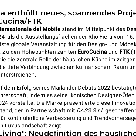
a enthüllt neues, spannendes Proje
Cucina/FTK
ternazionale del Mobile
stand im Mittelpunkt des Des
4, als die Ausstellungsflächen der Rho Fiera vom 16. b
ste globale Veranstaltung für den Design- und Möbel
. Zu den Höhepunkten zählten
EuroCucina
und
FTK
(T
 die die zentrale Rolle der häuslichen Küche im zeitge
ie tiefe Verbindung zwischen kulinarischem Raum u
nterstreichen.
f dem Erfolg seines Mailänder Debüts 2022 bestätig
hrerschaft, indem es seine ikonischen Designer-Öfen 
24 vorstellte. Die Marke präsentierte diese Innovati
and, der in Partnerschaft mit
DASS S.r.l.
geschaffen 
r kontinuierliche Verbesserung und Trendvorhersage
en Luxuslandschaft zeigt.
Living": Neudefinition des häuslich