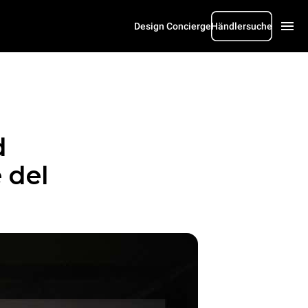
Design Concierge
Händlersuche
d
 del