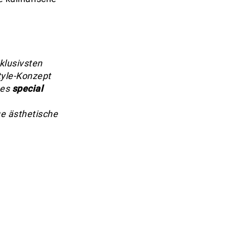
klusivsten
tyle-Konzept
nes
special
e ästhetische