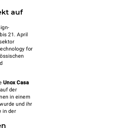
kt auf
ign-
is 21. April
sektor
echnology for
nössischen
nd
te
Unox Casa
auf der
onen in einem
wurde und ihr
 in der
en