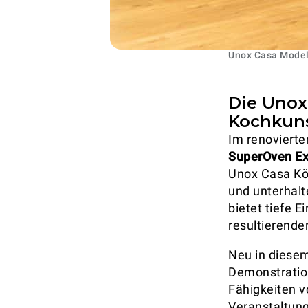
Unox Casa Model 
Die Unox
Kochkun
Im renovierte
SuperOven Ex
Unox Casa Kö
und unterhalt
bietet tiefe 
resultierenden
Neu in diesem
Demonstration
Fähigkeiten v
Veranstaltung