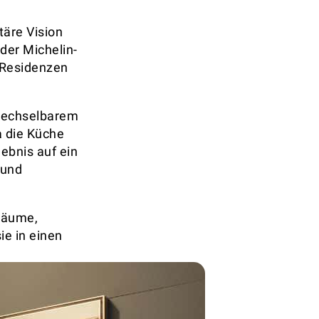
itäre Vision
 der Michelin-
 Residenzen
rwechselbarem
a die Küche
ebnis auf ein
 und
nräume,
ie in einen