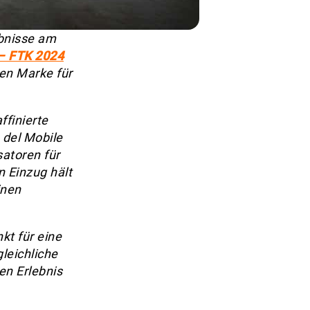
ebnisse am
– FTK 2024
en Marke für
ffinierte
 del Mobile
satoren für
n Einzug hält
inen
kt für eine
leichliche
en Erlebnis