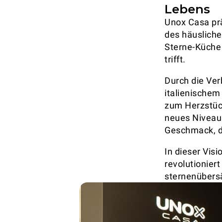
Lebens
Unox Casa prä
des häusliche
Sterne-Küche 
trifft.
Durch die Ver
italienischem
zum Herzstück
neues Niveau
Geschmack, di
In dieser Vis
revolutionier
sternenübers