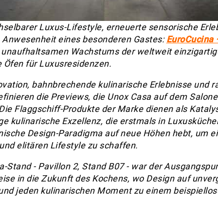
selbarer Luxus-Lifestyle, erneuerte sensorische Erl
e Anwesenheit eines besonderen Gastes:
EuroCucina 
 unaufhaltsamen Wachstums der weltweit einzigartig
e Öfen für Luxusresidenzen.
ovation, bahnbrechende kulinarische Erlebnisse und ra
definieren die Previews, die Unox Casa auf dem Salone
 Die Flaggschiff-Produkte der Marke dienen als Kataly
ige kulinarische Exzellenz, die erstmals in Luxusküche
enische Design-Paradigma auf neue Höhen hebt, um e
und elitären Lifestyle zu schaffen.
-Stand - Pavillon 2, Stand B07 - war der Ausgangspun
ise in die Zukunft des Kochens, wo Design auf unverg
 und jeden kulinarischen Moment zu einem beispiellos