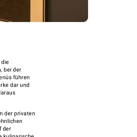
 die
, bei der
enüs führen
arke dar und
 daraus
n der privaten
öhnlichen
f der
e kulinarische