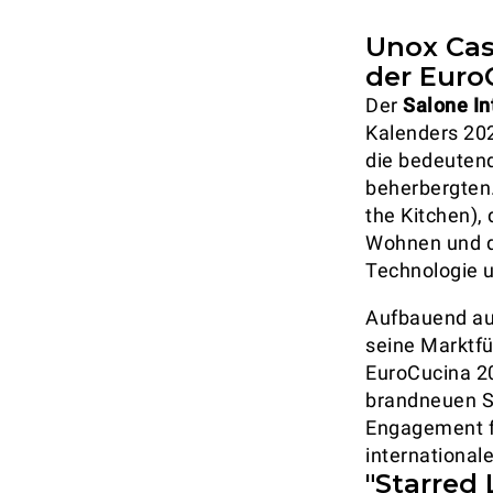
Unox Cas
der Euro
Der
Salone In
Kalenders 202
die bedeutend
beherbergten
the Kitchen),
Wohnen und d
Technologie u
Aufbauend au
seine Marktfü
EuroCucina 20
brandneuen St
Engagement fü
international
"Starred 