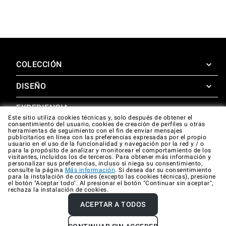
COLECCIÓN
DISEÑO
SuperOven
Accesorios
EXPERIENCIA
Design Concierge
Este sitio utiliza cookies técnicas y, solo después de obtener el
consentimiento del usuario, cookies de creación de perfiles u otras
Design Lounge
APOYO
herramientas de seguimiento con el fin de enviar mensajes
SuperOven Experience
publicitarios en línea con las preferencias expresadas por el propio
Descargas
usuario en el uso de la funcionalidad y navegación por la red y / o
Unox Casa App
para la propósito de analizar y monitorear el comportamiento de los
Garantía
visitantes, incluidos los de terceros. Para obtener más información y
Galería
personalizar sus preferencias, incluso si niega su consentimiento,
Asistencia técnica
consulte la página
Más información
. Si desea dar su consentimiento
para la instalación de cookies (excepto las cookies técnicas), presione
el botón "Aceptar todo". Al presionar el botón "Continuar sin aceptar",
Contactos
rechaza la instalación de cookies.
FAQ
ACEPTAR A TODOS
Company data
Privacy policy
Cookie policy