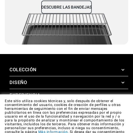
DESCUBRE LAS BANDEJAS
COLECCIÓN
DISEÑO
SuperOven
Accesorios
EXPERIENCIA
Design Concierge
Este sitio utiliza cookies técnicas y, solo después de obtener el
consentimiento del usuario, cookies de creación de perfiles u otras
Design Lounge
APOYO
herramientas de seguimiento con el fin de enviar mensajes
SuperOven Experience
publicitarios en línea con las preferencias expresadas por el propio
Descargas
usuario en el uso de la funcionalidad y navegación por la red y / o
Unox Casa App
para la propósito de analizar y monitorear el comportamiento de los
Garantía
visitantes, incluidos los de terceros. Para obtener más información y
Galería
personalizar sus preferencias, incluso si niega su consentimiento,
Asistencia técnica
consulte la página
Más información
. Si desea dar su consentimiento