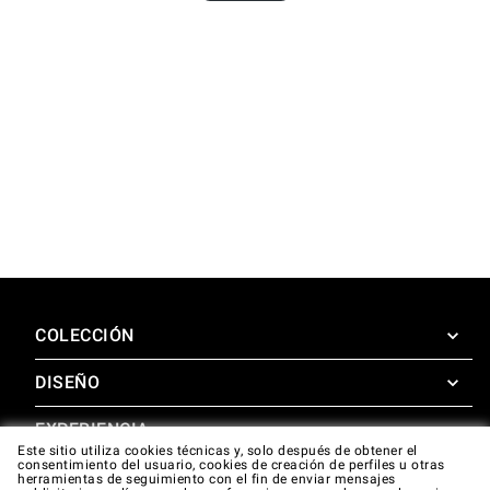
COLECCIÓN
DISEÑO
SuperOven
Accesorios
EXPERIENCIA
Design Concierge
Este sitio utiliza cookies técnicas y, solo después de obtener el
consentimiento del usuario, cookies de creación de perfiles u otras
Design Lounge
APOYO
herramientas de seguimiento con el fin de enviar mensajes
SuperOven Experience