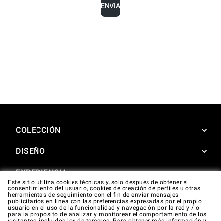
ENVIA
COLECCIÓN
DISEÑO
SuperOven
Accesorios
EXPERIENCIA
Design Concierge
Este sitio utiliza cookies técnicas y, solo después de obtener el
consentimiento del usuario, cookies de creación de perfiles u otras
Design Lounge
APOYO
herramientas de seguimiento con el fin de enviar mensajes
SuperOven Experience
publicitarios en línea con las preferencias expresadas por el propio
Descargas
usuario en el uso de la funcionalidad y navegación por la red y / o
Unox Casa App
para la propósito de analizar y monitorear el comportamiento de los
Garantía
visitantes, incluidos los de terceros. Para obtener más información y