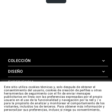
COLECCIÓN
DISEÑO
SuperOven
Accesorios
EXPERIENCIA
Design Concierge
Este sitio utiliza cookies técnicas y, solo después de obtener el
consentimiento del usuario, cookies de creación de perfiles u otras
Design Lounge
APOYO
herramientas de seguimiento con el fin de enviar mensajes
SuperOven Experience
publicitarios en línea con las preferencias expresadas por el propio
Descargas
usuario en el uso de la funcionalidad y navegación por la red y / o
Unox Casa App
para la propósito de analizar y monitorear el comportamiento de los
Garantía
visitantes, incluidos los de terceros. Para obtener más información y
Galería
personalizar sus preferencias, incluso si niega su consentimiento,