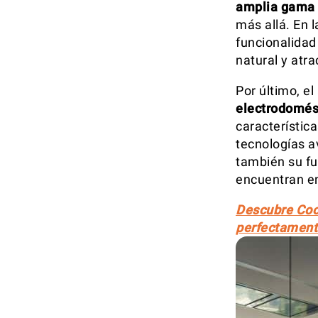
amplia gama 
más allá. En 
funcionalidad 
natural y atra
Por último, e
electrodomés
característic
tecnologías a
también su fu
encuentran en
Descubre Cool
perfectamente