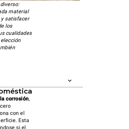
diverso:
ada material
 y satisfacer
de los
sus cualidades
 elección
también
 doméstica
la corrosión
,
acero
iona con el
erficie. Esta
ndose si el