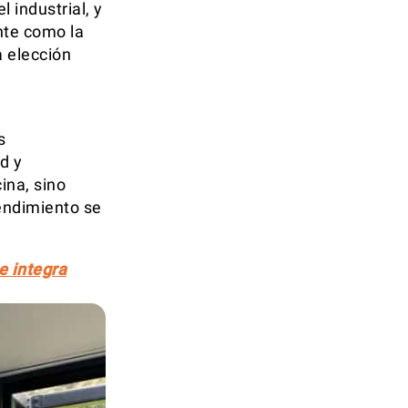
 industrial, y
nte como la
a elección
s
d y
ina, sino
rendimiento se
e integra