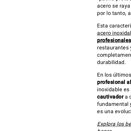
acero se raya
por lo tanto,
Esta caracter
acero inoxida
profesionale
restaurantes y
completamente
durabilidad.
En los último
profesional a
inoxidable es
cautivador
a c
fundamental y
es una evoluc
Explora los b