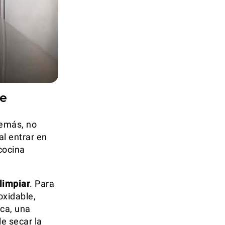
de
demás, no
al entrar en
 cocina
limpiar
. Para
oxidable,
ica, una
e secar la