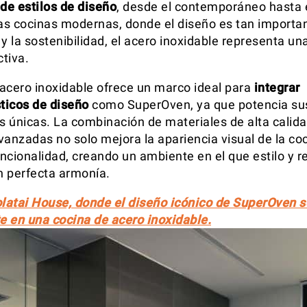
de estilos de diseño
, desde el contemporáneo hasta el
las cocinas modernas, donde el diseño es tan importa
y la sostenibilidad, el acero inoxidable representa un
ctiva.
l acero inoxidable ofrece un marco ideal para
integrar
ticos de diseño
como SuperOven, ya que potencia su
as únicas. La combinación de materiales de alta calida
vanzadas no solo mejora la apariencia visual de la coc
ncionalidad, creando un ambiente en el que estilo y 
 perfecta armonía.
atai House, donde el diseño icónico de SuperOven s
 en una cocina de acero inoxidable.