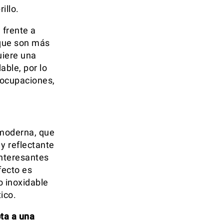
illo.
 frente a
 que son más
uiere una
able, por lo
reocupaciones,
 moderna, que
 y reflectante
interesantes
fecto es
 inoxidable
ico.
ta a una