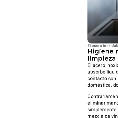
El acero inoxidab
Higiene m
limpieza
El acero inox
absorbe líqui
contacto con l
doméstica, do
Contrariament
eliminar manc
simplemente u
mezcla de vin