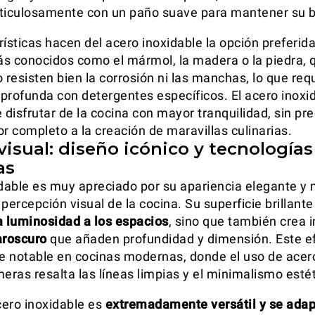
ticulosamente con un paño suave para mantener su br
ísticas hacen del acero inoxidable la opción preferida
s conocidos como el mármol, la madera o la piedra,
 resisten bien la corrosión ni las manchas, lo que req
profunda con detergentes específicos. El acero inoxid
e disfrutar de la cocina con mayor tranquilidad, sin p
or completo a la creación de maravillas culinarias.
isual: diseño icónico y tecnologías
as
idable es muy apreciado por su apariencia elegante y
percepción visual de la cocina. Su superficie brillante
a luminosidad a los espacios
, sino que también crea 
aroscuro
que añaden profundidad y dimensión. Este e
 notable en cocinas modernas, donde el uso de acero
eras resalta las líneas limpias y el minimalismo estét
ero inoxidable es
extremadamente versátil y se adap