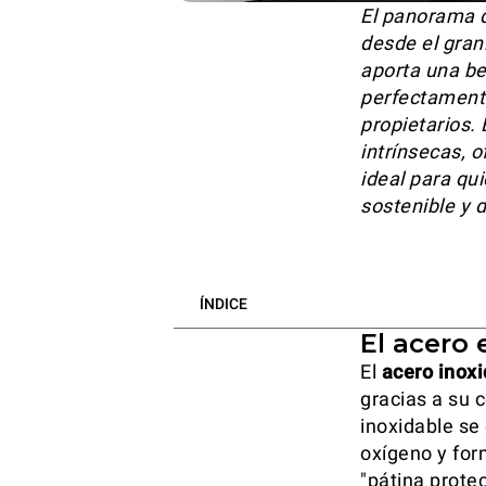
El panorama d
desde el gran
aporta una be
perfectamente
propietarios. 
intrínsecas, 
ideal para qu
sostenible y 
ÍNDICE
El acero 
El
acero inox
gracias a su 
inoxidable se
oxígeno y for
"pátina prote