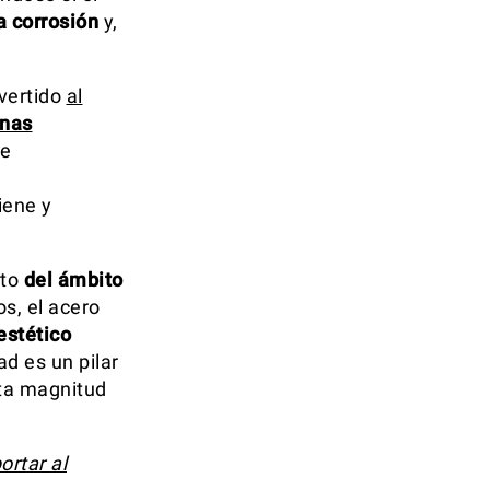
a corrosión
y,
nvertido
al
inas
de
iene y
lto
del ámbito
s, el acero
estético
ad es un pilar
sta magnitud
ortar al