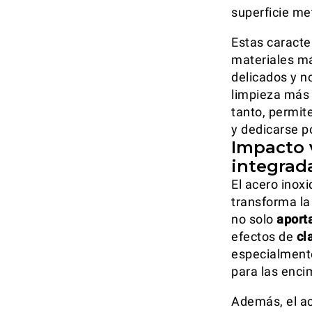
superficie me
Estas caracter
materiales má
delicados y no
limpieza más 
tanto, permit
y dedicarse p
Impacto v
integrad
El acero inox
transforma la 
no solo
aport
efectos de
cl
especialmente
para las encim
Además, el ac