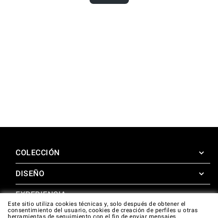
COLECCIÓN
DISEÑO
SuperOven
Accesorios
EXPERIENCIA
Design Concierge
Este sitio utiliza cookies técnicas y, solo después de obtener el
consentimiento del usuario, cookies de creación de perfiles u otras
Design Lounge
APOYO
herramientas de seguimiento con el fin de enviar mensajes
SuperOven Experience