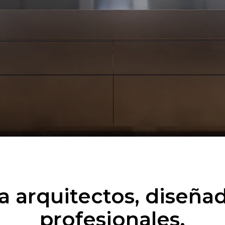
a arquitectos, diseñad
profesionales.