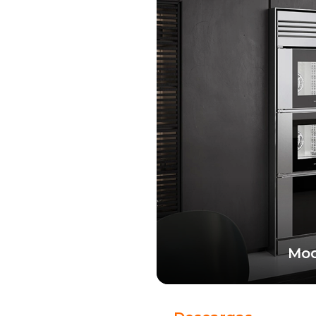
Mod
El tótem tecnológico qu
y versatilidad de dos