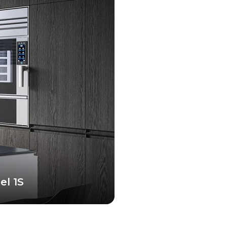
el 1S
compacta, equipada con
ara de cocción.