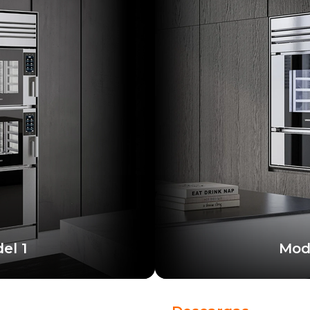
el 1
Mod
e aprovecha la potencia
La configuración más 
 hornos profesionales.
una única cám