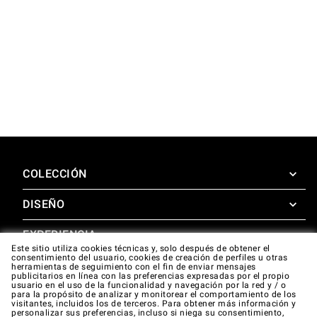
COLECCIÓN
DISEÑO
SuperOven
Accesorios
EXPERIENCIA
Design Concierge
Este sitio utiliza cookies técnicas y, solo después de obtener el
consentimiento del usuario, cookies de creación de perfiles u otras
Design Lounge
APOYO
herramientas de seguimiento con el fin de enviar mensajes
SuperOven Experience
publicitarios en línea con las preferencias expresadas por el propio
Descargas
usuario en el uso de la funcionalidad y navegación por la red y / o
Unox Casa App
para la propósito de analizar y monitorear el comportamiento de los
Garantía
visitantes, incluidos los de terceros. Para obtener más información y
Galería
personalizar sus preferencias, incluso si niega su consentimiento,