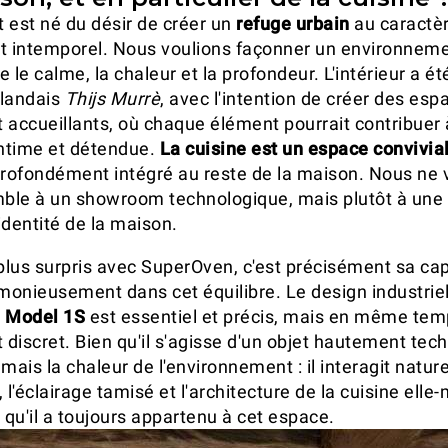
 est né du désir de créer un
refuge urbain
au caractè
t intemporel. Nous voulions façonner un environnem
 le calme, la chaleur et la profondeur. L'intérieur a ét
rlandais
Thijs Murrè
, avec l'intention de créer des esp
 accueillants, où chaque élément pourrait contribuer
ntime et détendue.
La cuisine est un espace convivial
profondément intégré au reste de la maison. Nous ne 
mble à un showroom technologique, mais plutôt à une
'identité de la maison.
 plus surpris avec SuperOven, c'est précisément sa ca
rmonieusement dans cet équilibre. Le design industriel
e
Model 1S
est essentiel et précis, mais en même te
 discret. Bien qu'il s'agisse d'un objet hautement tech
mais la chaleur de l'environnement : il interagit natu
 l'éclairage tamisé et l'architecture de la cuisine ell
 qu'il a toujours appartenu à cet espace.