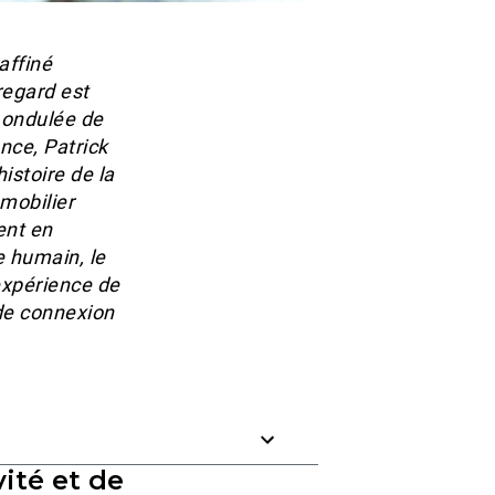
affiné
regard est
e ondulée de
nce, Patrick
histoire de la
 mobilier
ent en
e humain, le
expérience de
 de connexion
ité et de