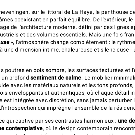
heveningen, sur le littoral de La Haye, le penthouse de
mes coexistant en parfait équilibre. De l'extérieur, l
gage de l'architecture moderne, défini par des lignes 
ustriels et des volumes essentiels. Mais une fois fran
ouse
», l'atmosphère change complètement : le rythme d
 à une dimension intime, chaleureuse et silencieuse - 
 les poutres en bois sombre, les surfaces texturées et l
t un profond
sentiment de calme
. Le mobilier minimali
uide avec les matériaux naturels et les tons profonds,
ois enveloppants et authentiques, où chaque détail inv
e est intégrée avec discrétion, sans jamais perturber
 d'introspection qui imprègne l'ensemble de la résiden
ce qui captive par ses contrastes harmonieux :
une d
me contemplative
, où le design contemporain rencontr