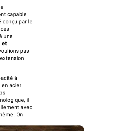
re
ent capable
é conçu par le
aces
 à une
 et
voulions pas
 extension
pacité à
 en acier
mps
nologique, il
rellement avec
e-même. On