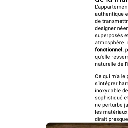
L'appartement
authentique e
de transmettre
designer née
superposés et
atmosphère i
fonctionnel
, 
qu'elle resse
naturelle de l
Ce qui m'a le
s'intégrer ha
inoxydable d
sophistiqué et
ne perturbe ja
les matériaux,
dirait presque