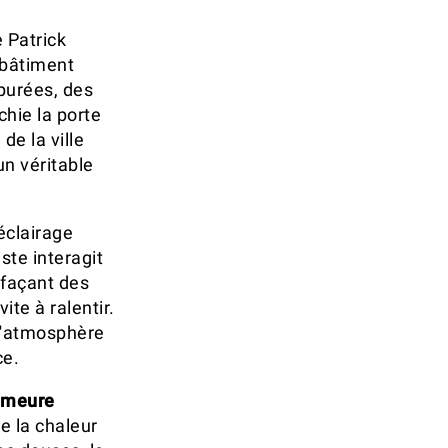
 Patrick
e bâtiment
épurées, des
chie la porte
e la ville
un véritable
'éclairage
ste interagit
 façant des
ite à ralentir.
 l'atmosphère
ce.
emeure
e la chaleur