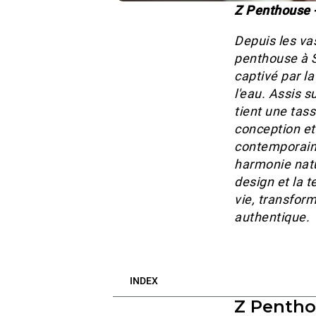
Z Penthouse -
Depuis les va
penthouse à S
captivé par l
l'eau. Assis s
tient une tass
conception et
contemporain,
harmonie natu
design et la 
vie, transform
authentique.
INDEX
Z Penthou