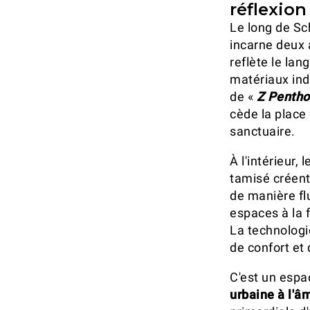
réflexion
Le long de Sc
incarne deux â
reflète le lan
matériaux ind
de «
Z Penth
cède la place
sanctuaire.
À l'intérieur,
tamisé créen
de manière fl
espaces à la f
La technologi
de confort et
C'est un espa
urbaine à l'â