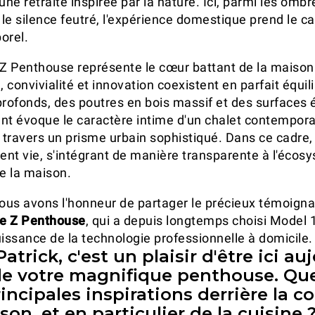
une retraite inspirée par la nature. Ici, parmi les ombr
 le silence feutré, l'expérience domestique prend le c
orel.
 Z Penthouse représente le cœur battant de la maison
, convivialité et innovation coexistent en parfait équil
profonds, des poutres en bois massif et des surfaces 
nt évoque le caractère intime d'un chalet contempora
à travers un prisme urbain sophistiqué. Dans ce cadre
nt vie, s'intégrant de manière transparente à l'écos
e la maison.
nous avons l'honneur de partager le précieux témoign
de Z Penthouse
, qui a depuis longtemps choisi Model 
uissance de la technologie professionnelle à domicile.
atrick, c'est un plaisir d'être ici au
de votre magnifique penthouse. Que
rincipales inspirations derrière la 
son, et en particulier de la cuisine 