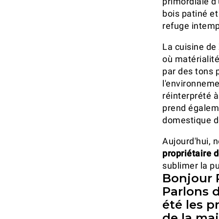
primordiale d'
bois patiné et
refuge intemp
La cuisine de
où matérialité
par des tons 
l'environneme
réinterprété 
prend égaleme
domestique d
Aujourd'hui, 
propriétaire 
sublimer la p
Bonjour P
Parlons 
été les p
de la mai