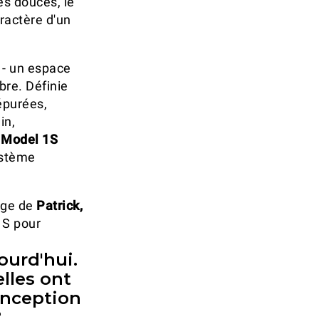
es douces, le
aractère d'un
 - un espace
ibre. Définie
épurées,
in,
,
Model 1S
ystème
age de
Patrick,
1S pour
jourd'hui.
lles ont
conception
?