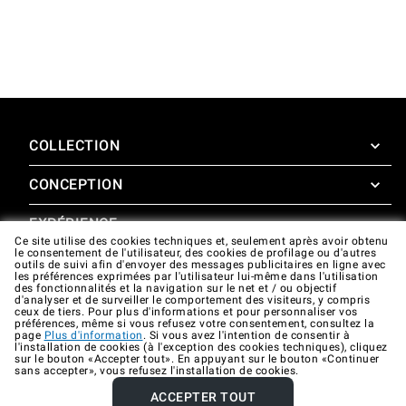
COLLECTION
CONCEPTION
SuperOven
Accessoires
EXPÉRIENCE
Design Concierge
Ce site utilise des cookies techniques et, seulement après avoir obtenu
le consentement de l'utilisateur, des cookies de profilage ou d'autres
Design Lounge
SOUTIEN
outils de suivi afin d'envoyer des messages publicitaires en ligne avec
SuperOven Experience
les préférences exprimées par l'utilisateur lui-même dans l'utilisation
Téléchargements
des fonctionnalités et la navigation sur le net et / ou objectif
Unox Casa App
d'analyser et de surveiller le comportement des visiteurs, y compris
Garantie
ceux de tiers. Pour plus d'informations et pour personnaliser vos
Galerie
préférences, même si vous refusez votre consentement, consultez la
Assistance technique
page
Plus d'information
. Si vous avez l'intention de consentir à
l'installation de cookies (à l'exception des cookies techniques), cliquez
sur le bouton «Accepter tout». En appuyant sur le bouton «Continuer
Contacts
sans accepter», vous refusez l'installation de cookies.
FAQ
ACCEPTER TOUT