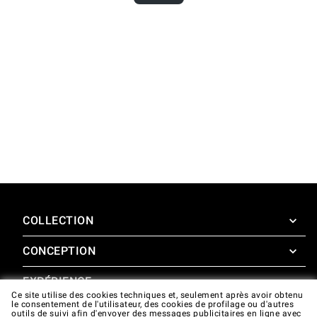
COLLECTION
CONCEPTION
SuperOven
Accessoires
EXPÉRIENCE
Design Concierge
Ce site utilise des cookies techniques et, seulement après avoir obtenu
le consentement de l'utilisateur, des cookies de profilage ou d'autres
Design Lounge
SOUTIEN
outils de suivi afin d'envoyer des messages publicitaires en ligne avec
SuperOven Experience