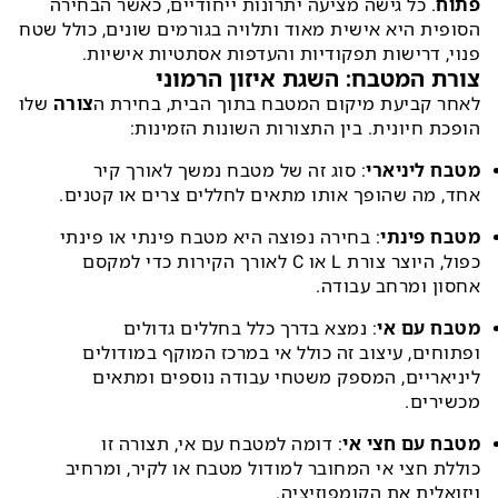
פתוח
. כל גישה מציעה יתרונות ייחודיים, כאשר הבחירה
הסופית היא אישית מאוד ותלויה בגורמים שונים, כולל שטח
פנוי, דרישות תפקודיות והעדפות אסתטיות אישיות.
צורת המטבח: השגת איזון הרמוני
לאחר קביעת מיקום המטבח בתוך הבית, בחירת ה
צורה
שלו
הופכת חיונית. בין התצורות השונות הזמינות:
מטבח ליניארי
: סוג זה של מטבח נמשך לאורך קיר
אחד, מה שהופך אותו מתאים לחללים צרים או קטנים.
מטבח פינתי
: בחירה נפוצה היא מטבח פינתי או פינתי
כפול, היוצר צורת L או C לאורך הקירות כדי למקסם
אחסון ומרחב עבודה.
מטבח עם אי
: נמצא בדרך כלל בחללים גדולים
ופתוחים, עיצוב זה כולל אי במרכז המוקף במודולים
ליניאריים, המספק משטחי עבודה נוספים ומתאים
מכשירים.
מטבח עם חצי אי
: דומה למטבח עם אי, תצורה זו
כוללת חצי אי המחובר למודול מטבח או לקיר, ומרחיב
ויזואלית את הקומפוזיציה.