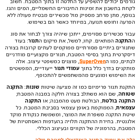
גורמים יכולים להשפיע על החלטה זו בתוך המטבח. חשוב
לקחת בחשבון את זמינות החיבורים החשמליים, המים והגז.
בנוסף, מתן מרחב מספיק מול מכשירים מבטיח פעולה ללא
הפרעה וחופש תנועה, במיוחד כאשר הם בשימוש.
עבור מכשירים מסוימים, ייתכן שיהיה צורך לבחור את סוג
ה
התקנה
המתאים. קחו, למשל, את מיקום ה
תנור
: בעוד
שתנורים ביתיים מסורתיים ממוקמים לעתים קרובות בצורה
דיסקרטית בתוך בסיסי המטבח, תנורים מקצועיים מודרניים
לבתים, כמו ה
SuperOven
, מוצגים כמשפטי עיצוב. אלה
מותקנים בדרך כלל בתוך
עמודי תנור
ייעודיים, המפשטים
את השימוש ומונעים מהמשתמשים להתכופף.
התקנת תנור פרימיום כמו זה מציעה שיטות
שונות
:
התקנה
שטוחה
, שם הוא משתלב בצורה חלקה במבנה המטבח;
התקנה בולטת
, הבולטת מעט מהמבנה; או
התקנה
עצמאית
, הממוקמת באופן עצמאי בסביבת המטבח. כל
שיטת התקנה משפרת את המוצר, ומשמשת כנקודת מוקד
אלגנטית. בחירת ההתקנה תלויה בהעדפות האסתטיות של
המטבח, בהרמוניה של הקווים ובעיצוב הכללי.