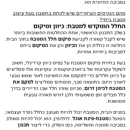
בסביבה החיונית הזו.
מהם הגורמים העיקריים שיש לקחת בחשבון בעת עיצוב
מטבח ביתי?
החלל המוקדש למטבח: כיוון ומיקום
בשלב התכנון הראשוני, אחת ההחלטות החשובות ביותר
שיש לקבל קשורה לקביעת
מיקום חלל המטבח
בתוך הבית.
החלטה זו כוללת הן את
הכיוון
והן את
המיקום
ביחס
לסביבות ביתיות אחרות.
בעת בחירת מיקום המטבח על בסיס כיוון קרדינלי, חשוב
לשקול עקרונות של ביוארכיטקטורה. עקרונות אלו ממליצים
על כיוון חללים כדי למקסם את החשיפה לאור שמש טבעי
לאורך היום. כתוצאה מכך, מומחים ממליצים
למקם את
המטבח לכיוון דרום
, מכיוון שזהו חלל שבו הדיירים בדרך
כלל מבלים זמן משמעותי ולכן דורש תאורה טבעית
ממושכת.
בפנים הבית, המטבח יכול להיות מעוצב כחלל נפרד ועצמאי,
הפועל כ
מטבח-פינת אוכל
. לחלופין, הוא יכול להיות משולב
בסביבה סמוכה ומשלימה, כמו הסלון, כדי ליצור
תכנון