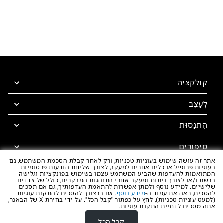
קולקציה
לְעַצֵב
קולקציה
אביזרים
הִתנַסוּת
Design Concierge
Design Lounge
סיפורים
חוויית SuperOven
הורדות
אתר זה עושה שימוש בעוגיות טכניות, ורק לאחר קבלת הסכמת המשתמש, גם
Unox Casa App
בעוגיות פרופיל או כלים אחרים למעקב, לצורך שליחת הודעות פרסומיות
טרקלין העיתונות
המתואמות להעדפות שהביע המשתמש עצמו בשימוש בפונקציות וגלישה
גלריה
ברשת ו/או לצורך ניתוח ומעקב אחרי התנהגות המבקרים, כולל של צדדים
שלישיים. למידע נוסף ולמתן אפשרות להתאמת העדפותיך, גם אם תסכים
להסכים, ראה את עמוד ה-
מידע נוסף
. אם ברצונך להסכים להתקנת עוגיות
(למעט עוגיות טכניות), לחץ על כפתור "קבל הכל". על ידי בחירת X של הבאנר,
אתה מסכים לדחיית התקנת עוגיות.
קבל הכל