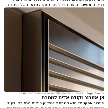
נדיפות ומשפרים את החלל עם תחושה טבעית של רעננות.
ל-SuperOven יש קולט אדים מקצועי מובנה שסופח ריחות ואדים
3) אוורור וקולט אדים למטבח
אוורור אפקטיבי הוא המפתח לסילוק ריחות המטבח. בעוד