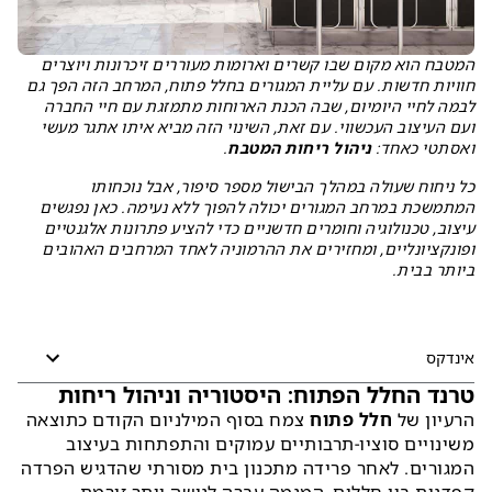
המטבח הוא מקום שבו קשרים וארומות מעוררים זיכרונות ויוצרים
חוויות חדשות. עם עליית המגורים בחלל פתוח, המרחב הזה הפך גם
לבמה לחיי היומיום, שבה הכנת הארוחות מתמזגת עם חיי החברה
ועם העיצוב העכשווי. עם זאת, השינוי הזה מביא איתו אתגר מעשי
ואסתטי כאחד:
ניהול ריחות המטבח
.
כל ניחוח שעולה במהלך הבישול מספר סיפור, אבל נוכחותו
המתמשכת במרחב המגורים יכולה להפוך ללא נעימה. כאן נפגשים
עיצוב, טכנולוגיה וחומרים חדשניים כדי להציע פתרונות אלגנטיים
ופונקציונליים, ומחזירים את ההרמוניה לאחד המרחבים האהובים
ביותר בבית.
אינדקס
טרנד החלל הפתוח: היסטוריה וניהול ריחות
הרעיון של
חלל פתוח
צמח בסוף המילניום הקודם כתוצאה
משינויים סוציו-תרבותיים עמוקים והתפתחות בעיצוב
המגורים. לאחר פרידה מתכנון בית מסורתי שהדגיש הפרדה