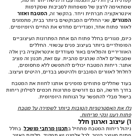
קפדנית בין חללים, המגמה עברה לגישה יותר זורמת,
שמתאימה לרצון של משפחות לסביבות שמקדמות
אינטראקציה חברתית ויחד. בהקשר זה,
המטבח ואזור
המגורים
, שני החללים המבוקשים ביותר בבית, מתמזגים
לאזור פתוח אחד, ומגדירים מחדש את החיים היומיומיים.
כיום, מגורים בחלל פתוח הם אחת הפתרונות העיצוביים
הפופולריים ביותר בעיצוב פנים עכשווי. החללים
האווריריים והמלאים באור מעודדים אינטראקציה בין אלה
שמבשלים לאלה שנהנים מהבית. עם זאת, תכנון זה מציב
אתגר: ריחות המטבח יכולים להתפשט ללא מחסומים,
לחלחל לאזורים הסובבים ולהיטמע בבדים, רהיטים ועיצוב.
בעוד שחללים פתוחים מזמינים אותנו לחוות את המטבח
בדרך חדשה, הם גם דורשים פתרונות חכמים לסילוק ריחות
בישול מבלי להתפשר על הנוחות היומיומית.
גלו את האסטרטגיות הטובות ביותר לשמירה על מטבח
פתוח רענן ונקי מריחות.
1) עיצוב וארגון חלל
ניהול ריחות המטבח מתחיל ב
תכנון מרחבי מושכל
. בחלל
פתוח מעוצב היטב, לכל אלמנט יש תפקיד. חלוקת האזור