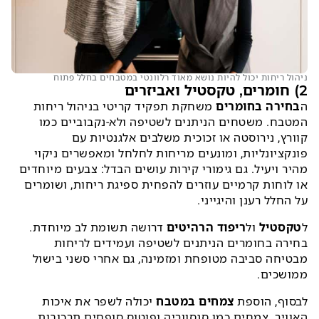
ניהול ריחות יכול להיות נושא מאוד רלוונטי במטבחים בחלל פתוח
2) חומרים, טקסטיל ואביזרים
ה
בחירה בחומרים
משחקת תפקיד קריטי בניהול ריחות
המטבח. משטחים הניתנים לשטיפה ולא-נקבוביים כמו
קוורץ, נירוסטה או זכוכית משלבים אלגנטיות עם
פונקציונליות, ומונעים מריחות לחלחל ומאפשרים ניקוי
מהיר ויעיל. גם גימורי קירות עושים הבדל: צבעים מיוחדים
או לוחות קרמיים עוזרים להפחית ספיגת ריחות, ושומרים
על החלל רענן והיגייני.
ל
טקסטיל
ול
ריפוד הרהיטים
דרושה תשומת לב מיוחדת.
בחירה בחומרים הניתנים לשטיפה ועמידים לריחות
מבטיחה סביבה מטופחת ומזמינה, גם אחרי סשני בישול
ממושכים.
לבסוף, הוספת
צמחים במטבח
יכולה לשפר את איכות
האוויר. צמחים כמו סנסווריה ופוטוס סופחים תרכובות