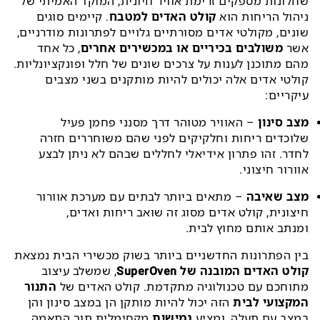
שחלונות מספקים זרימת אוויר חיונית, המוקד האמיתי של
ניהול הריחות הוא
קולט האדים למטבח
. קיימים סוגים
שונים, מקולטי אדים מסורתיים גלויים לפתרונות מודרניים,
אשר
משולבים בכיריים או במכשירים אחרים
, כל אחד
מהם מתוכנן לענות על צרכים שונים של חלל ופונקציונליות.
קולטי אדים אלה יכולים להיות מותקנים בשני מצבים
עיקריים:
מצב סינון
– האוויר מטוהר דרך מסנני פחמן פעיל
שלוכדים ריחות וחלקיקים לפני שהם משוחררים חזרה
לחדר. זהו פתרון אידיאלי לחללים שבהם לא ניתן לבצע
אוורור חיצוני.
מצב שאיבה
– מתאים ביותר לבתים עם מערכת אוורור
חיצונית, קולט אדים מסוג זה שואב ריחות ואדים,
ומנתב אותם מחוץ לבית.
בין הפתרונות החדשניים ביותר בשוק מכשירי הבית נמצאת
קולט האדים המובנה של SuperOven
, שמשלב עיצוב
מתוחכם עם טכנולוגיה מתקדמת. קולט האדים של
התנור
המקצועי לבית
הזה יכול להיות מותקן הן במצב סינון והן
במצב עם תעלה, ומציע
גמישות
מקסימלית תוך התאמה