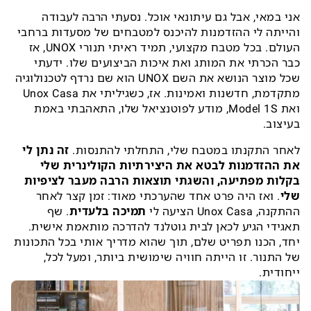
אני במאי, אבל גם עיתונאי אוכל. נסעתי הרבה לעבודה
והייתה לי ההזדמנות להיכנס למטבחים של מסעדות ברחבי
העולם. בכל מטבח מקצועי, תמיד ראיתי תנורי UNOX, אז
כבר הכרתי את המותג ואת איכות הביצועים שלו. ידעתי
שכל מוצר הנושא את השם UNOX הוא שם נרדף לטכנולוגיה
מתקדמת, חדשנות ואמינות. אז, כשגיליתי את Unox Casa
ואת Model 1S, מודע לפוטנציאל שלו, התאהבתי באמת
בעיצוב.
לאחר התקנתו במטבח שלי, התחלתי להתנסות.
זה נתן לי
את ההזדמנות לבטא את היצירתיות הקולינרית שלי
בקלות מפתיעה, והשגתי תוצאות הרבה מעבר לציפיות
שלי
. ואז היה פרט אחד שהערכתי מאוד: זמן קצר לאחר
ההתקנה, Unox Casa הציעה לי
תמיכה בלעדית
. שף
תאגידי הגיע לכאן לבית גוטלנד להדרכה מותאמת אישית.
יחד, הכנו תפריט שלם, תוך שהוא מדריך אותי בכל התכונות
של התנור. זו הייתה חוויה שימושית ביותר, ומעל לכל,
ייחודית.