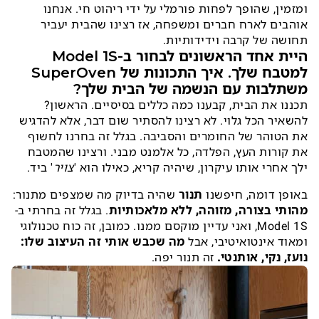
ומזמין, שהופך לפחות פורמלי על ידי ריהוט חי. אנחנו
אוהבים לארח חברים ומשפחה, אז רצינו שהבית יעביר
תחושה של קרבה וידידותיות.
היית אחד הראשונים לבחור ב-Model 1S
למטבח שלך. איך התכונות של SuperOven
משתלבות עם הנשמה של הבית שלך?
תכננו את הבית, קבענו כמה כללים בסיסיים. הראשון?
להשאיר הכל גלוי. לא רצינו להסתיר שום דבר, אלא להדגיש
את הטוהר של החומרים והסביבה. בגלל זה בחרנו לחשוף
את קורות העץ, הפלדה, כל אלמנט מבני. ורצינו שהמטבח
ילך אחרי אותו עיקרון, שיהיה קריא, כאילו הוא '
צויר
' ביד.
באופן דומה, חיפשנו
תנור
שהיה בדיוק מה שמצפים מתנור:
מהותי בצורה, מזוהה, ללא מלאכותיות
. בגלל זה בחרתי ב-
Model 1S, ואני עדיין מוקסם ממנו. כמובן, זה כוח טכנולוגי
ומאוד אינטואיטיבי, אבל
מה שכבש אותי זה העיצוב שלו:
נועז, נקי, אותנטי.
זה תנור יפה.