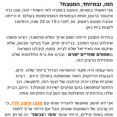
הזה, ובמיוחד, המטבח?
אני ואשתי במאים, והגענו במקרה לאי השוודי הזה, שבו גרה
אינגמר ברגמן, אחת הבמאיות המפורסמות בעולם. זו הייתה
אהבה ממבט ראשון. אז, לפני כ-15 או 20 שנה, החלטנו
לקנות בית כאן.
בחירת הסגנון הייתה מסע ארוך ומלא מחשבה. רצינו משהו
שיבלוט בנוף הסובב: בניינים יפים, אבל בעיקר מבטון, שלא
שיקפו את האידיאל שלנו לבית. בסוף, קיבלנו השראה
מ
אסמים שוודיים ישנים
- ובנינו את בית החלומות שלנו
מתחילת הרעיון הזה.
האי עצמו היה מקור ההשראה הגדול ביותר שלנו. הים,
הגבעות הירוקות, האור שמשתנה במהלך היום... רצינו
שהבית שלנו יהיה הרחבה של הנוף הזה, ולמעשה, רוב
החומריםתמשנו בהם מגיעים ישירות מגוטלנד. היום, הבית
שלנו בהרמוניה מושלמת עם הסביבה המקיפה אותו.
אני לא חושב שאפשר להגדיר אותו עם
סגנון עיצוב יחיד
, כי
זה ערבוב של השפעות שונות, אבל אם הייתי צריך לתאר
אותו בשתי מילים, הייתי אומר '
נועז
' ו'
צבעוני
'. זה מרחב חם