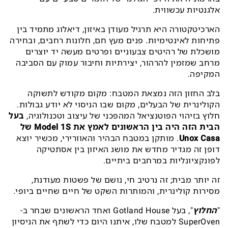
אלגנטיות עכשווית.
הארכיטקטורה היא תרגיל מעודן באיזון, דיאלוג מתמיד בין
פתיחות לאינטימיות. פנים מעץ חם, חלונות רחבים, ובחירה
מושכלת של רהיטים צבעוניים ופרטים מעשה יד יוצרים
מרחב שמזמין להרהור, יצירתיות וחיבור עמוק עם הסביבה
המקיפה.
בלב החזון הזה נמצאת המטבח: מקום מקודש לתשוקה
הקולינרית של הבעלים, מקום שבו הניסוי לא יודע גבולות.
חלוץ בזיהוי הפוטנציאל המהפכני של עיצוב וטכנולוגיה,
בעל
הבית הזה היה בין הראשונים לאמץ את Model 1S של
Unox Casa
. מותקן במטבח הבהיר והאוורירי, מכשיר יוצא
דופן זה מגדיר מחדש את מושג האיזון בין אסתטיקה
לפונקציונליות במרחבים ביתיים.
זה יותר מבית; זה נרטיב חי, נושם של פשטות מעודנת,
מסירות קולינרית, והמותרות השקט של חיים שחיים ביופי.
"
החלוץ
", בעל Gotland House ואחד הראשונים שבחר ב-
SuperOven למטבח שלו, איתנו היום כדי לשתף את הניסיון