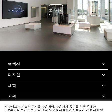
문의하기
컬렉션
디자인
SuperOven
부속품
체험
디자인 컨시어지
디자인 라운지
지원
슈퍼오븐 체험
다운로드
우녹스 카사 앱
이 사이트는 기술적 쿠키를 사용하며, 사용자의 동의를 얻은 후에만
보증
프로파일링 쿠키 또는 기타 추적 도구를 사용하여 사용자가 기능 사용 및
갤러리