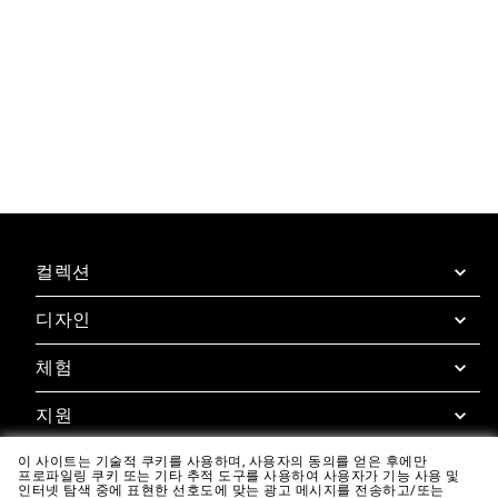
컬렉션
디자인
SuperOven
부속품
체험
디자인 컨시어지
디자인 라운지
지원
슈퍼오븐 체험
다운로드
우녹스 카사 앱
이 사이트는 기술적 쿠키를 사용하며, 사용자의 동의를 얻은 후에만
보증
프로파일링 쿠키 또는 기타 추적 도구를 사용하여 사용자가 기능 사용 및
갤러리
인터넷 탐색 중에 표현한 선호도에 맞는 광고 메시지를 전송하고/또는