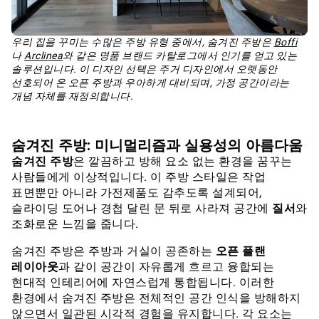
우리 집을 꾸미는 수많은 주방 유형 중에서, 숨겨진 주방은
Boffi
나
Arclinea
와 같은 명품 브랜드 카탈로그에서 인기를 얻고 있는
솔루션입니다. 이 디자인 선택은 주거 디자인에서 오랫동안
선호되어 온 오픈 주방과 우아하게 대비되며, 가정 공간이라는
개념 자체를 재정의합니다.
숨겨진 주방: 미니멀리즘과 실용성의 아름다움
숨겨진 주방
은 깔끔하고 방해 요소 없는 환경을 꿈꾸는
사람들에게 이상적입니다. 이 주방 스타일은 작업
표면뿐만 아니라 가전제품도 감추도록 설계되어,
슬라이딩 도어나 경첩 달린 문 뒤로 사라져 공간에
질서
와
조화로운 느낌을 줍니다.
숨겨진 주방은 주방과 거실이 공존하는
오픈 플랜
레이아웃
과 같이 공간이 자유롭게 흐르고 융합되는
현대적 인테리어에 자연스럽게 통합됩니다. 이러한
환경에서 숨겨진 주방은 전체적인 공간 인식을 방해하지
않으면서 일관된 시각적 경험을 유지합니다. 각 요소는