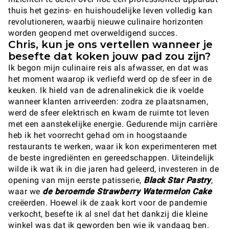
thuis het gezins- en huishoudelijke leven volledig kan
revolutioneren, waarbij nieuwe culinaire horizonten
worden geopend met overweldigend succes.
Chris, kun je ons vertellen wanneer je
besefte dat koken jouw pad zou zijn?
Ik begon mijn culinaire reis als afwasser, en dat was
het moment waarop ik verliefd werd op de sfeer in de
keuken. Ik hield van de adrenalinekick die ik voelde
wanneer klanten arriveerden: zodra ze plaatsnamen,
werd de sfeer elektrisch en kwam de ruimte tot leven
met een aanstekelijke energie. Gedurende mijn carrière
heb ik het voorrecht gehad om in hoogstaande
restaurants te werken, waar ik kon experimenteren met
de beste ingrediënten en gereedschappen. Uiteindelijk
wilde ik wat ik in die jaren had geleerd, investeren in de
opening van mijn eerste patisserie,
Black Star Pastry
,
waar we
de beroemde Strawberry Watermelon Cake
creëerden. Hoewel ik de zaak kort voor de pandemie
verkocht, besefte ik al snel dat het dankzij die kleine
winkel was dat ik geworden ben wie ik vandaag ben.