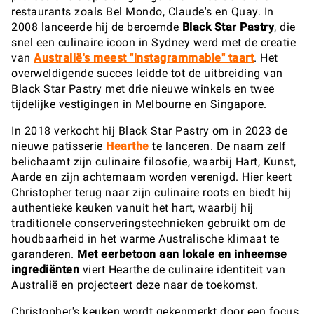
restaurants zoals Bel Mondo, Claude's en Quay. In
2008 lanceerde hij de beroemde
Black Star Pastry
, die
snel een culinaire icoon in Sydney werd met de creatie
van
Australië's meest "instagrammable" taart
. Het
overweldigende succes leidde tot de uitbreiding van
Black Star Pastry met drie nieuwe winkels en twee
tijdelijke vestigingen in Melbourne en Singapore.
In 2018 verkocht hij Black Star Pastry om in 2023 de
nieuwe patisserie
Hearthe
te lanceren. De naam zelf
belichaamt zijn culinaire filosofie, waarbij Hart, Kunst,
Aarde en zijn achternaam worden verenigd. Hier keert
Christopher terug naar zijn culinaire roots en biedt hij
authentieke keuken vanuit het hart, waarbij hij
traditionele conserveringstechnieken gebruikt om de
houdbaarheid in het warme Australische klimaat te
garanderen.
Met eerbetoon aan lokale en inheemse
ingrediënten
viert Hearthe de culinaire identiteit van
Australië en projecteert deze naar de toekomst.
Christopher's keuken wordt gekenmerkt door een focus