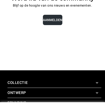
Blijf op de hoogte van ons nieuws en evenementen.
AANMELDEN
COLLECTIE
ONTWERP
SuperOven
Accessoires
ERVARING
Design Concierge