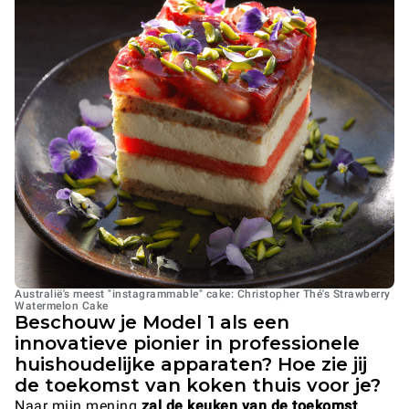
Australië's meest "instagrammable" cake: Christopher Thé's Strawberry
Watermelon Cake
Beschouw je Model 1 als een
innovatieve pionier in professionele
huishoudelijke apparaten? Hoe zie jij
de toekomst van koken thuis voor je?
Naar mijn mening
zal de keuken van de toekomst