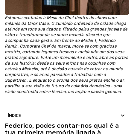
Estamos sentados à Mesa do Chef dentro do showroom
milanês da Unox Casa. O zumbido ordenado da cidade chega
até nós em tons suavizados, filtrado pelas grandes janelas de
vidro e transformando-se numa melodia discreta que
acompanha cada gesto. Em frente ao Model 1, Federico
Ramin, Corporate Chef da marca, move-se com graciosa
mestria, cortando legumes frescos e moldando um dos seus
pratos signature. Entre um movimento e outro, abre as portas
da sua história: desde os seus inícios nas cozinhas com
estrelas Michelin, até à decisão ousada de entrar no mundo
corporativo, e os anos passados a trabalhar com a
SuperOven. E enquanto o aroma dos seus pratos enche o ar,
partilha a sua visão do futuro da culinária doméstica - uma
visão construída sobre técnica, inovação e paixão genuína.
ÍNDICE
Federico, podes contar-nos qual é a
tua primeira memória ligada à