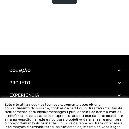
COLEÇÃO
PROJETO
SuperOven
Acessórios
EXPERIÊNCIA
Design Concierge
Este site utiliza cookies técnicos e, somente após obter o
Design Lounge
APOIAR
consentimento do usuário, cookies de perfil ou outras ferramentas de
SuperOven Experience
rastreamento para enviar mensagens publicitárias de acordo com as
Downloads
preferências expressas pelo próprio usuário no uso da funcionalidade
Unox Casa App
e na navegação na rede e / ou para o objetivo de analisar e monitorar
Garantia
o comportamento do visitante, inclusive de terceiros. Para obter mais
Galeria
informações e personalizar suas preferências, mesmo se você negar