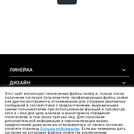
ЛИНЕЙКА
ДИЗАЙН
SuperOven
Аксессуары
Этот сайт использует технические файлы cookie и, только после
ОПЫТ
Design Concierge
получения согласия пользователя, профилирующие файлы cookie
или другие инструменты отслеживания для отправки рекламных
сообщений в соответствии с предпочтениями, выраженными
Design Lounge
ПОДДЕРЖИВАТЬ
самим пользователем при использовании функций и просмотре
SuperOven Experience
сети и / или для цель анализа и мониторинга поведения
Загрузки
посетителей, в том числе третьих лиц. Для получения
Unox Casa App
дополнительной информации и персонализации ваших
Гарантия
предпочтений, даже если вы отказываетесь от своего согласия,
Галерея
посетите страницу
Больше информации
. Если вы намерены дать
Техническая поддержка
согласие на установку файлов cookie (за исключением