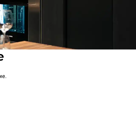
e
ме.