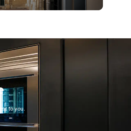
e
st to you.