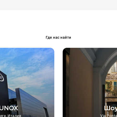
Где нас найти
 UNOX
Шоу
неге, Италия
Via Pont