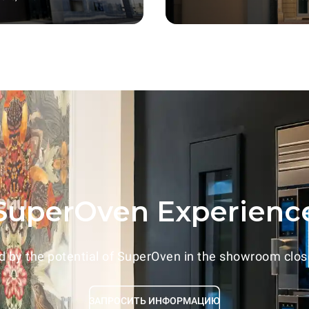
SuperOven Experienc
 by the potential of SuperOven in the showroom close
ЗАПРОСИТЬ ИНФОРМАЦИЮ