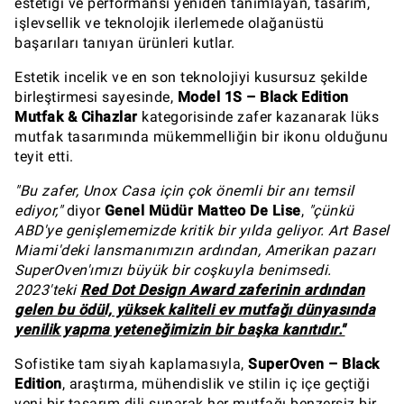
estetiği ve performansı yeniden tanımlayan, tasarım,
işlevsellik ve teknolojik ilerlemede olağanüstü
başarıları tanıyan ürünleri kutlar.
Estetik incelik ve en son teknolojiyi kusursuz şekilde
birleştirmesi sayesinde,
Model 1S – Black Edition
Mutfak & Cihazlar
kategorisinde zafer kazanarak lüks
mutfak tasarımında mükemmelliğin bir ikonu olduğunu
teyit etti.
"Bu zafer, Unox Casa için çok önemli bir anı temsil
ediyor,"
diyor
Genel Müdür Matteo De Lise
,
"çünkü
ABD'ye genişlememizde kritik bir yılda geliyor. Art Basel
Miami'deki lansmanımızın ardından, Amerikan pazarı
SuperOven'ımızı büyük bir coşkuyla benimsedi.
2023'teki
Red Dot Design Award zaferinin ardından
gelen bu ödül, yüksek kaliteli ev mutfağı dünyasında
yenilik yapma yeteneğimizin bir başka kanıtıdır."
Sofistike tam siyah kaplamasıyla,
SuperOven – Black
Edition
, araştırma, mühendislik ve stilin iç içe geçtiği
yeni bir tasarım dili sunarak her mutfağı benzersiz bir