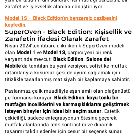
zarafet ve işlevsellik alanına dönüştürüyor.
Model 1S – Black Edition'ın benzersiz cazibesini
keşfedin.
SuperOven - Black Edition: Kişisellik ve
Zarafetin İfadesi Olarak Zarafet
Nisan 2024'ten itibaren, iki ikonik SuperOven modeli
olan
Model 1
ve
Model 1S
, çarpıcı yeni bir renk
varyantında mevcut:
Black Edition
.
Salone del
Mobile
'da tanıtılan bu yeni versiyon, sofistike mutfak
ortamlarıyla kusursuz şekilde uyum sağlamak için
titizlikle tasarlanmış mat siyah bir kaplamaya sahiptir.
Paslanmaz çelik muadiliyle eşanlamlı olan olağanüstü
performansı koruyan
Black Edition
,
koyu tonlu bir
mutfağın inceliklerini ve karmaşıklıklarını geliştirmek
isteyen bireyler için ideal bir seçim sunar
. Estetik
çekiciliği, sadece entegrasyonun ötesine geçerek,
mutfak alanlarında renk kontrastını ve dinamik
tasarımı takdir edenler için cesur bir seçenek sunar.