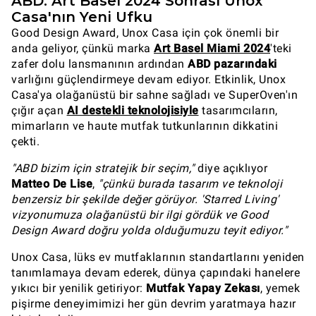
ABD: Art Basel 2024 Sonrası Unox
Casa'nın Yeni Ufku
Good Design Award, Unox Casa için çok önemli bir
anda geliyor, çünkü marka
Art Basel Miami 2024
'teki
zafer dolu lansmanının ardından
ABD pazarındaki
varlığını güçlendirmeye devam ediyor. Etkinlik, Unox
Casa'ya olağanüstü bir sahne sağladı ve SuperOven'ın
çığır açan
AI destekli teknolojisiyle
tasarımcıların,
mimarların ve haute mutfak tutkunlarının dikkatini
çekti.
"ABD bizim için stratejik bir seçim,"
diye açıklıyor
Matteo De Lise
,
"çünkü burada tasarım ve teknoloji
benzersiz bir şekilde değer görüyor. 'Starred Living'
vizyonumuza olağanüstü bir ilgi gördük ve Good
Design Award doğru yolda olduğumuzu teyit ediyor."
Unox Casa, lüks ev mutfaklarının standartlarını yeniden
tanımlamaya devam ederek, dünya çapındaki hanelere
yıkıcı bir yenilik getiriyor:
Mutfak Yapay Zekası
, yemek
pişirme deneyimimizi her gün devrim yaratmaya hazır