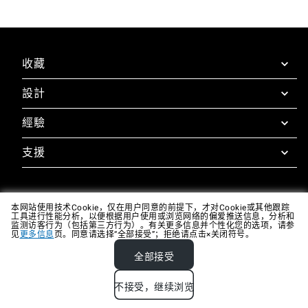
收藏
設計
SuperOven超级蒸烤箱
配件
經驗
Design Concierge
Design Lounge
支援
超级蒸烤体验
下载
Unox Casa App
质保
设计画廊
技术支持
本网站使用技术Cookie，仅在用户同意的前提下，才对Cookie或其他跟踪
工具进行性能分析，以便根据用户使用或浏览网络的偏爱推送信息，分析和
监测访客行为（包括第三方行为）。有关更多信息并个性化您的选项，请参
联系方式
见
更多信息
页。同意请选择“全部接受”；拒绝请点击×关闭符号。
常见问答
全部接受
Company data
Privacy policy
Cookie policy
不接受，继续浏览