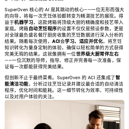
SuperOven 核心的 AI 是其跳动的核心——一位无形而强大
的向导，将每一次烹饪体验都转变为精湛技艺的展现。得
益于
机器学习
，这款烤箱将顶级大厨的精确度和技艺带入
家庭。烤箱
自动烹饪程序
的设置不仅仅是预设参数，更是
对全球最负盛名餐厅厨房收集的烹饪数据进行深入分析的
结果。随着每次使用，
ACI
会
学习、适应并优化
，将烹饪
知识转化为量身定制的体验，确保以轻松简单的方式获得
完美无瑕的结果。这就像拥有一位
世界级大厨常伴左右
——一位沉默的导师，指导、修正并完善每一次准备，保
证每一次都能获得完美结果。
但创新不止于最终菜肴。SuperOven 的 ACI 还集成了
智
能清洁功能
，分析过往烹饪记录并建议最合适的自动清洁
程序，优化时间和能耗。这一细节转化为效率、可持续性
以及对用户体验的关注。