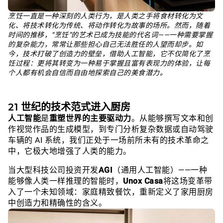
烹饪一直是一种深刻的人类行为，是人类之手将食材转化为文
化、将技术转化为传统、将动作转化为故事的场所。然而，随着
时间的推移，“烹饪”的艺术已成为技能的代名词——一种需要掌握
的复杂能力，常常让那些担心自己无法胜任的人望而却步。如
今，技术打破了创造力的壁垒，借助人工智能，它不仅简化了烹
饪过程：更将其转变为一种易于掌握且富有表现力的体验，让每
个人都有机会自信而自由地探索自己的美食潜力。
21 世纪的技术范式进入厨房
人工智能
是
重塑世界的主要驱动力
。从能够撰写文本和创
作视觉作品的生成模型，到专门分析复杂数据或自动驾驶
车辆的 AI 系统，我们正处于一场前所未有的技术革命之
中，它极大地增强了人类的能力。
当大型科技公司投资开发
AGI
（通用人工智能）——一种
能够像人类一样推理的智能时，
Unox Casa
将这场变革带
入了一个未知领域：家庭精致餐饮，重新定义了家用厨房
中创造力和精确性的含义。