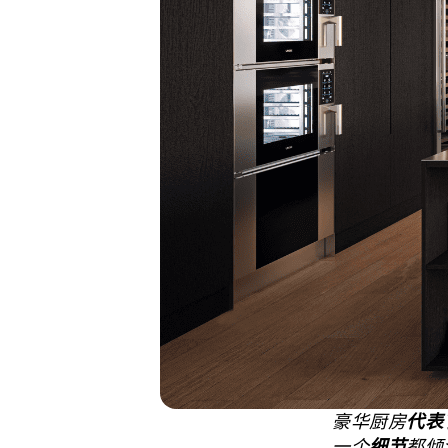
豪华厨房
代表
一个
细节
都倾