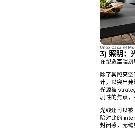
Unox Casa 的 
3) 照明
在塑造高端厨
除了其照亮空
计，以突出建
光源被 str
剧性的焦点，
光线还可以被 
暗对比的 int
封闭感，无缝集