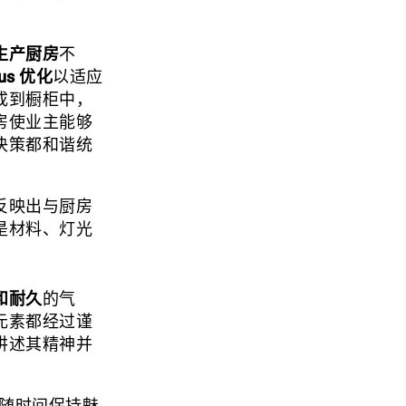
生产厨房
不
us 优化
以适应
成到橱柜中，
房使业主能够
决策都和谐统
反映出与厨房
是材料、灯光
和耐久
的气
元素都经过谨
讲述其精神并
及随时间保持魅