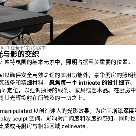
Model 1 在全不锈钢厨房中
：光与影的交织
房独特氛围的基本元素中，
照明
占据至关重要的位置。
间以确保安全高效烹饪的实用功能外，豪华厨房的照明
筑线条和精细材料，
聚焦每一个 intricate 的设计细节
。
ategic 定位，以强调独特的线条、家具或艺术品。在厨
将其光辉投射在所触及的一切之上。
manipulated 以创造迷人的光影效果，为房间增添
深度
erplay sculpt 空间，影响对广阔度和深度的感知，同
成或将厨房与相邻区域 delineate。