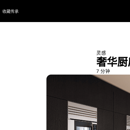
收藏
传承
灵感
奢华厨
7 分钟