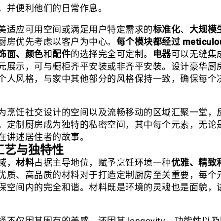
，并便利他们的日常作息。
美适应可用空间或满足用户特定需求的
标准化
、
大规模
厨房优先考虑以客户为中心。
每个模块都经过 meticulo
饰面、颜色
和
配件
的选择完全可定制。
电器
可以无缝集
元展示，可与橱柜齐平安装或非齐平安装。设计豪华厨
个人风格，与家中其他部分的风格保持一致，确保每个
为烹饪社交设计的空间以及流畅移动的区域汇聚一堂，
。定制厨房成为独特的私密空间，其中每个元素，无论
在讲述居住者的故事。
：工艺与独特性
域，
材料
占据主导地位，赋予烹饪环境一种
优雅、精致
优质、高品质的材料对于打造定制厨房至关重要，每个
保空间内的完全和谐。材料既是环境的灵魂也是面貌，
不仅因其固有的美感，还因其 longevity、功能性以