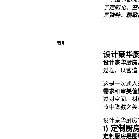
了定制化、空
是
独特、精致
索引
设计豪华
设计豪华厨房
过程，以营造
这是一次迷人
需求
和
审美偏
过对空间、材
节中隐藏之美
设计豪华厨房
1) 定制
定制厨房是围