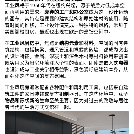
工业风格
于1950年代在纽约兴起，源于战后对低成本空
间再利用的需求。
废弃的工厂和办公室
成为这一设计运动
的画布，其特点是裸露的建筑结构和原始建材的使用。随
着时间的推移，工业设计演变成一种独特的风格，常见于
美国阁楼厨房，最近也出现在欧洲的烹饪空间中。
在
工业风厨房
中，焦点是
结构元素
和
材料
。空间的固有建
筑结构，包括横梁、通风管道和裸露的砖墙，都成为突出
的设计特征。金属、混凝土和深色木材等材料被用来创造
既实用又为厨房环境注入个性的表面。即使是嵌入式
电器
也设计成与工业美学相得益彰，深色调呼应建筑本身，从
而强化这些空间的复古氛围。
工业风厨房通常配备各种配件和再利用工具，包括来自建
筑工件的家具装饰或复古铜制器具。在这些环境中，赋予
物品和形状新的生命
至关重要，因为对过去的致敬与居住
者当代的生活方式交织在一起。