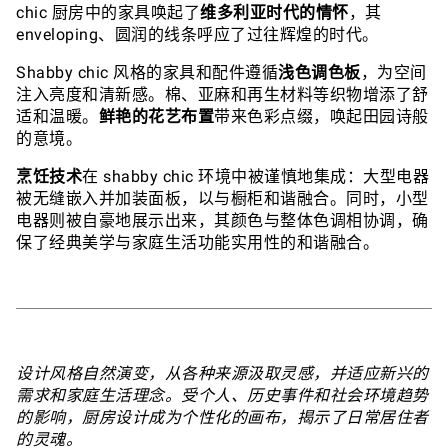
chic 厨房中的家具唤起了
维多利亚时代的情怀
，其
enveloping、圆润的线条呼应了过往辉煌的时代。
Shabby chic 风格的家具和配件遵循
浅色调色板
，为空间
注入亮度和清新感。棉、亚麻和再生材料等织物增添了舒
适和温暖。
鲜艳的花艺布置
带来色彩点缀，唤起田园诗般
的意境。
烹饪技术
在 shabby chic 环境中被谨慎地集成：大型电器
被无缝嵌入并加装面板，以与橱柜和谐融合。同时，小型
电器则被自豪地展示出来，其颜色与整体色调相协调，确
保了经典美学与家庭生活功能实用性的和谐融合。
设计风格自然演变，从各种来源汲取灵感，并适应新兴的
需求和家庭生活理念。受个人、历史事件和社会环境趋势
的影响，厨房设计成为个性化的画布，揭示了日常居住者
的灵魂。