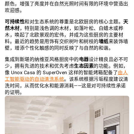
颜色，增强了亮度并在自然光照时间有限的环境中营造出
欢迎感。
可持续性
和对生态系统的尊重是北欧厨房的核心主题。
天
然木材
，特别是浅色调的木材，如落叶松、白蜡木或桦
木，唤起了北欧景观的宏伟，并成为这些厨房的主要材
料。最近的趋势是用饰有交织树叶和树枝的
墙纸
来装饰墙
壁，增添个性化触感的同时反映了与自然的和谐。
集成到斯堪的纳维亚风格厨房中的
电器
设计精良且必不可
少，拥有先进的技术和优先考虑
生态因素
的功能。例如，
像 Unox Casa 的 SuperOven 这样的智能烤箱配备了
由人
工智能驱动的自动清洗系统
。该系统根据污垢程度建议清
洗时间，从而优化水和能源消耗——这是对可持续性承诺
的证明。