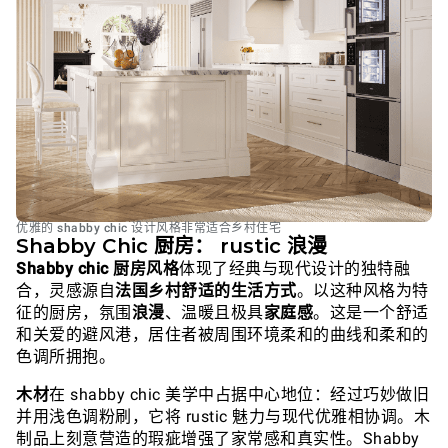
优雅的 shabby chic 设计风格非常适合乡村住宅
Shabby Chic 厨房： rustic 浪漫
Shabby chic 厨房风格
体现了经典与现代设计的独特融
合，灵感源自
法国乡村舒适的生活方式
。以这种风格为特
征的厨房，氛围
浪漫
、温暖且极具
家庭感
。这是一个舒适
和关爱的避风港，居住者被周围环境柔和的曲线和柔和的
色调所拥抱。
木材
在 shabby chic 美学中占据中心地位：经过巧妙做旧
并用浅色调粉刷，它将 rustic 魅力与现代优雅相协调。木
制品上刻意营造的瑕疵增强了家常感和真实性。Shabby