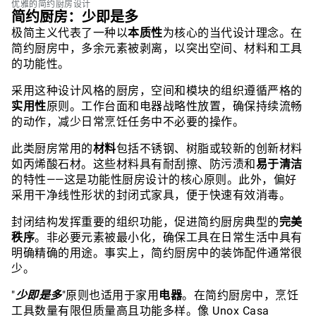
优雅的简约厨房设计
简约厨房：少即是多
极简主义代表了一种以
本质性
为核心的当代设计理念。在
简约厨房中，多余元素被剥离，以突出空间、材料和工具
的功能性。
采用这种设计风格的厨房，空间和模块的组织遵循严格的
实用性
原则。工作台面和电器战略性放置，确保持续流畅
的动作，减少日常烹饪任务中不必要的操作。
此类厨房常用的
材料
包括不锈钢、树脂或较新的创新材料
如丙烯酸石材。这些材料具有耐刮擦、防污渍和
易于清洁
的特性——这是功能性厨房设计的核心原则。此外，偏好
采用干净线性形状的封闭式家具，便于快速有效消毒。
封闭结构发挥重要的组织功能，促进简约厨房典型的
完美
秩序
。非必要元素被最小化，确保工具在日常生活中具有
明确精确的用途。事实上，简约厨房中的装饰配件通常很
少。
"
少即是多
"原则也适用于家用
电器
。在简约厨房中，烹饪
工具数量有限但质量高且功能多样。像 Unox Casa