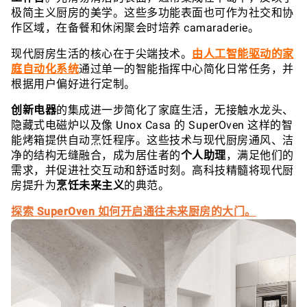
极简主义厨房的美学。这些多功能表面也可作为社交和协
作区域，在备餐和休闲聚会时培养 camaraderie。
现代厨房生活的核心在于尖端技术。
由人工智能驱动的家
庭自动化系统
通过单一的智能指挥中心简化日常任务，并
根据用户偏好进行定制。
创新电器
的集成进一步简化了家庭生活，无接触水龙头、
隐藏式电磁炉以及像 Unox Casa 的 SuperOven 这样的智
能烤箱提供自动烹饪程序。这些技术与现代厨房通风、洁
净的结构无缝融合，成为居住者的
个人助理
，满足他们的
需求，并促进社交互动和舒适时刻。高科技精髓将现代厨
房提升为
烹饪未来主义
的典范。
探索 SuperOven 如何开启通往未来厨房的大门。