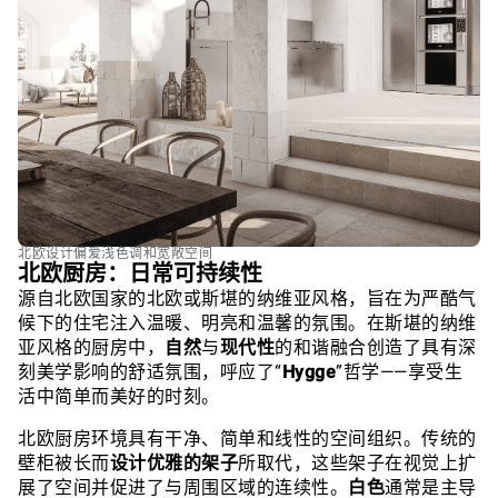
北欧设计偏爱浅色调和宽敞空间
北欧厨房：日常可持续性
源自北欧国家的北欧或斯堪的纳维亚风格，旨在为严酷气
候下的住宅注入温暖、明亮和温馨的氛围。在斯堪的纳维
亚风格的厨房中，
自然
与
现代性
的和谐融合创造了具有深
刻美学影响的舒适氛围，呼应了“
Hygge
”哲学——享受生
活中简单而美好的时刻。
北欧厨房环境具有干净、简单和线性的空间组织。传统的
壁柜被长而
设计优雅的架子
所取代，这些架子在视觉上扩
展了空间并促进了与周围区域的连续性。
白色
通常是主导