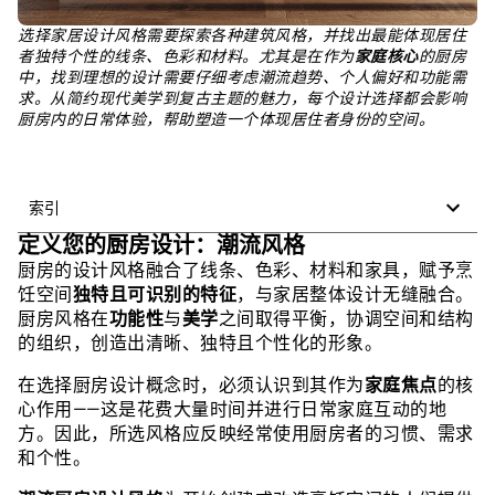
选择家居设计风格需要探索各种建筑风格，并找出最能体现居住
者独特个性的线条、色彩和材料。尤其是在作为
家庭核心
的厨房
中，找到理想的设计需要仔细考虑潮流趋势、个人偏好和功能需
求。从简约现代美学到复古主题的魅力，每个设计选择都会影响
厨房内的日常体验，帮助塑造一个体现居住者身份的空间。
索引
定义您的厨房设计：潮流风格
厨房的设计风格融合了线条、色彩、材料和家具，赋予烹
饪空间
独特且可识别的特征
，与家居整体设计无缝融合。
厨房风格在
功能性
与
美学
之间取得平衡，协调空间和结构
的组织，创造出清晰、独特且个性化的形象。
在选择厨房设计概念时，必须认识到其作为
家庭焦点
的核
心作用——这是花费大量时间并进行日常家庭互动的地
方。因此，所选风格应反映经常使用厨房者的习惯、需求
和个性。