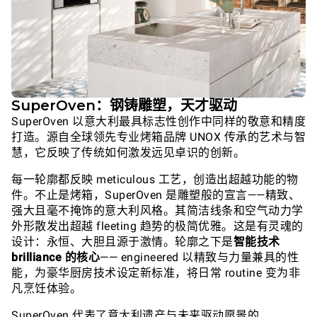
SuperOven：钢铸雕塑，天才驱动
SuperOven 以意大利最具标志性创作中同样的敬意和精度
打造。源自全球领先专业烤箱品牌 UNOX 传承的艺术与智
慧，它反映了传统如何激发远见卓识的创新。
每一轮廓都反映 meticulous 工艺，创造出超越功能的物
件。不止是烤箱，SuperOven 是雕塑般的宣言——精致、
强大且毫不掩饰的意大利风格。其简洁线条和空气动力学
外形散发出超越 fleeting 趋势的极简优雅。这是有灵魂的
设计：永恒、大胆且源于激情。轮廓之下是
智能技术
brilliance 的核心
—— engineered 以精致与力量兼具的性
能，为豪华厨房技术设定新标准，将日常 routine 变为非
凡烹饪体验。
SuperOven 代表了意大利遗产与未来驱动愿景的