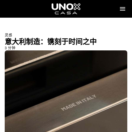
灵感
意大利制造：镌刻于时间之中
3 分钟