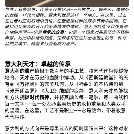
世界上有些地方，传统不仅被铭记——它被生活、被呼吸、像神圣
的丝线一样代代相传。意大利就是这样一个地方。在这里，过去
在古老村庄的石墙中低语，在塑造原材料的双手节奏中回响，在
既实用又美观的设计的无声精准中体现。'意大利制造'不仅仅是原
产地的声明——它是
传承的故事
；它是一个国家对品质坚定不移的
奉献。时光中鲜活的刻痕，深深烙印在这片土地诞生的每一件作
品的灵魂中，随着岁月流逝成为遗产。
意大利天才：卓越的传承
意大利的遗产
植根于数百年的
手工艺
，技艺代代相传缓慢
培育，
天才
在历史的血脉中搏动。从《西斯廷教堂》的天
穹到《万神殿》的完美几何，从《神曲》的不朽诗句到
《米开朗基罗》《大卫》雕塑的寂静，意大利天才总能找
到方法
捕捉时代精神
，并将其融入每一笔触、每一曲线和
每一文字——每一处都承载着历史的永恒重量和人类双手
的温暖。在这里，工艺不是职业——它是使命，带着敬意
代代相传。
意大利的方式向来是尊重过去的同时塑造未来：这种对永