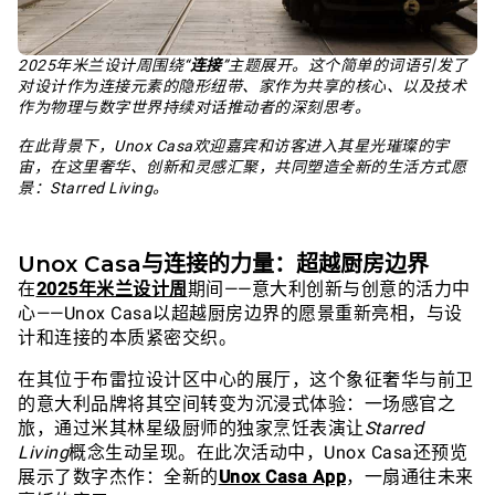
2025年米兰设计周围绕“
连接
”主题展开。这个简单的词语引发了
对设计作为连接元素的隐形纽带、家作为共享的核心、以及技术
作为物理与数字世界持续对话推动者的深刻思考。
在此背景下，Unox Casa欢迎嘉宾和访客进入其星光璀璨的宇
宙，在这里奢华、创新和灵感汇聚，共同塑造全新的生活方式愿
景：Starred Living。
Unox Casa与连接的力量：超越厨房边界
在
2025年米兰设计周
期间——意大利创新与创意的活力中
心——Unox Casa以超越厨房边界的愿景重新亮相，与设
计和连接的本质紧密交织。
在其位于布雷拉设计区中心的展厅，这个象征奢华与前卫
的意大利品牌将其空间转变为沉浸式体验：一场感官之
旅，通过米其林星级厨师的独家烹饪表演让
Starred
Living
概念生动呈现。在此次活动中，Unox Casa还预览
展示了数字杰作：全新的
Unox Casa App
，一扇通往未来