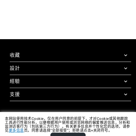
收藏
設計
SuperOven超级蒸烤箱
配件
經驗
Design Concierge
Design Lounge
支援
超级蒸烤体验
下载
Unox Casa App
质保
设计画廊
技术支持
本网站使用技术Cookie，仅在用户同意的前提下，才对Cookie或其他跟踪
工具进行性能分析，以便根据用户使用或浏览网络的偏爱推送信息，分析和
监测访客行为（包括第三方行为）。有关更多信息并个性化您的选项，请参
联系方式
见
更多信息
页。同意请选择“全部接受”；拒绝请点击×关闭符号。