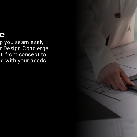
e
lp you seamlessly
ur Design Concierge
ct, from concept to
ed with your needs.