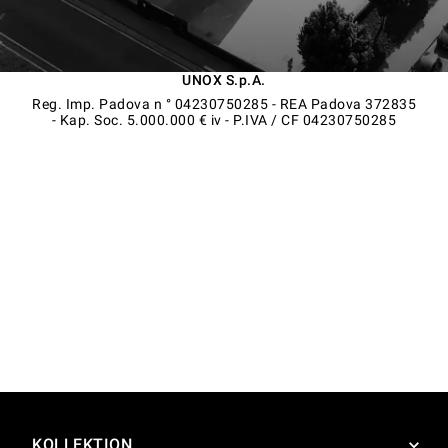
UNOX S.p.A.
Reg. Imp. Padova n ° 04230750285 - REA Padova 372835
- Kap. Soc. 5.000.000 € iv - P.IVA / CF 04230750285
KOLLEKTION