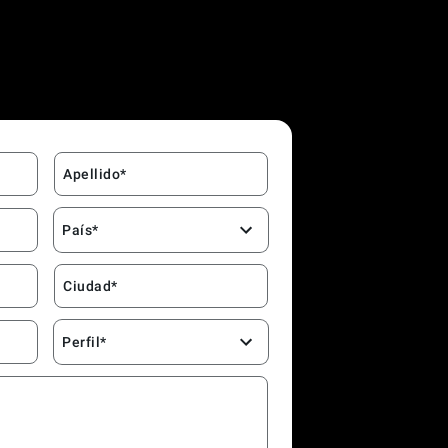
Apellido*
País*
Ciudad*
Perfil*