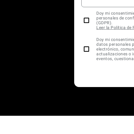
Doy mi consentimie
personales de con
(GDPR).
Leer la Política de
Doy mi consentimie
datos personales pa
electrónico, comun
actualizaciones o 
eventos, cuestionar