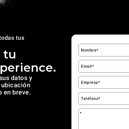
todas tus
 tu
Nombre*
perience.
Email*
sus datos y
Empresa*
y ubicación
o en breve.
Teléfono*
*