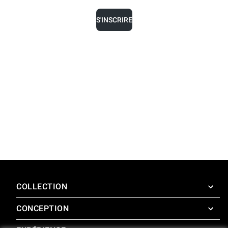
S'INSCRIRE
COLLECTION
CONCEPTION
SuperOven
Accessoires