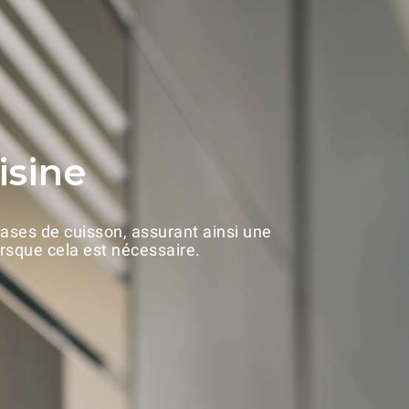
isine
hases de cuisson, assurant ainsi une
rsque cela est nécessaire.