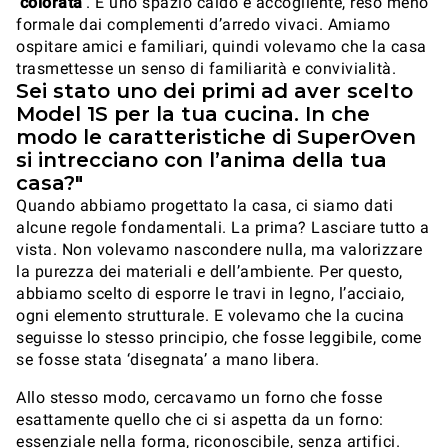
‘
colorata
’. È uno spazio caldo e accogliente, reso meno
formale dai complementi d’arredo vivaci. Amiamo
ospitare amici e familiari, quindi volevamo che la casa
trasmettesse un senso di familiarità e convivialità.
Sei stato uno dei primi ad aver scelto
Model 1S per la tua cucina. In che
modo le caratteristiche di SuperOven
si intrecciano con l’anima della tua
casa?"
Quando abbiamo progettato la casa, ci siamo dati
alcune regole fondamentali. La prima? Lasciare tutto a
vista. Non volevamo nascondere nulla, ma valorizzare
la purezza dei materiali e dell’ambiente. Per questo,
abbiamo scelto di esporre le travi in legno, l’acciaio,
ogni elemento strutturale. E volevamo che la cucina
seguisse lo stesso principio, che fosse leggibile, come
se fosse stata ‘disegnata’ a mano libera.
Allo stesso modo, cercavamo un forno che fosse
esattamente quello che ci si aspetta da un forno:
essenziale nella forma, riconoscibile, senza artifici.