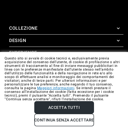
COLLEZIONE
DESIGN
SuperOven
Accessori
EXPERIENCE
Design Concierge
Questo sito si avvale di cookie tecnici e, esclusivamente previa
acquisizione del consenso dell’utente, di cookie di profilazione o altri
Design Lounge
SUPPORTO
strumenti di tracciamento al fine di inviare messaggi pubblicitari in
SuperOven Experience
linea con le preferenze manifestate dall’utente stesso nell’ambito
Downloads
dell’utilizzo delle funzionalità e della navigazione in rete e/o allo
Unox Casa App
scopo di effettuare analisi e monitoraggio dei comportamenti dei
Garanzia
visitatori, anche di terze parti. Per ulteriori informazioni e per
Gallery
personalizzare le tue preferenze, anche negando il tuo consenso,
Assistenza tecnica
consulta la pagina
Maggiori informazioni
. Se intendi prestare il
consenso all’installazione dei cookie (fatta eccezione per i cookie
tecnici), premi il pulsante "Accetta tutti". Premendo il pulsante
Contatti
"Continua senza accettare", rifiuti l’installazione dei cookie.
FAQ
ACCETTA TUTTI
Dati societari
Privacy policy
Cookie policy
CONTINUA SENZA ACCETTARE