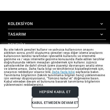
KOLEKSIYON
TASARIM
SuperOven
Aksesuarlar
DENEYIM
Design Concierge
Bu site teknik çerezleri kullanır ve yalnızca kullanıcının onayını
aldıktan sonra, profil oluşturma çerezleri veya diğer izleme araçlarını
Design Lounge
DESTEK
kullanıcının kendisi tarafından işlevsellik kullanımı ve internette
SuperOven Deneyimi
gezinme ve / veya internette gezinme konusunda ifade edilen tercihler
İndirilebilir kaynaklar
doğrultusunda reklam mesajları göndermek için kullanır. üçüncü
Unox Casa App
şahıslarınkiler de dahil olmak üzere ziyaretçi davranışını analiz etme
Garanti
ve izleme amacı. Daha fazla bilgi ve tercihlerinizi kişiselleştirmek için,
Galeri
onayınızı reddediyor olsanız bile,
Daha fazla bilgi
sayfasına bakın.
Teknik destek
Tanımlama bilgilerinin (teknik tanımlama bilgileri hariç) yüklenmesine
izin vermeyi düşünüyorsanız, "Tümünü kabul et" düğmesine basın.
Kabul etmeden devam et butonuna basarak tanımlama bilgilerinin
İletişim
yüklenmesini reddedersiniz.
SSS
HEPSINI KABUL ET
Company data
Privacy policy
Cookie policy
KABUL ETMEDEN DEVAM ET