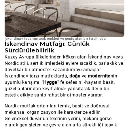
İskandinav tasarımı açık renkleri ve geniş alanları tercih eder
İskandinav Mutfağı: Günlük
Sürdürülebilirlik
Kuzey Avrupa ülkelerinden köken alan İskandinav veya
Nordic stili, sert iklimlerdeki evlere sıcaklık, parlaklık ve
davetkar bir atmosfer kazandırmayı amaçlar.
İskandinav tarzı mutfaklarda,
doğa
ve
modernite
nin
uyumlu karışımı, "
Hygge
" felsefesini -hayatın basit,
güzel anlarından keyif alma- yansıtarak derin bir
estetik etkiye sahip rahat bir atmosfer yaratır.
Nordik mutfak ortamları temiz, basit ve doğrusal
mekansal organizasyon ile karakterize edilir.
Geleneksel duvar ünitelerinin yerini, mekanı görsel
olarak genişleten ve çevre alanlarla sürekliliği teşvik