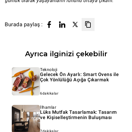
günlük olarak yaşayanların ruhunu ortaya çıkarır.
Burada paylaş :
Ayrıca ilginizi çekebilir
Teknoloji
Gelecek Ön Ayarlı: Smart Ovens ile
Çok Yönlülüğü Açığa Çıkarmak
6dakikalar
İlhamlar
Lüks Mutfak Tasarlamak: Tasarım
ve Kişiselleştirmenin Buluşması
7dakikalar