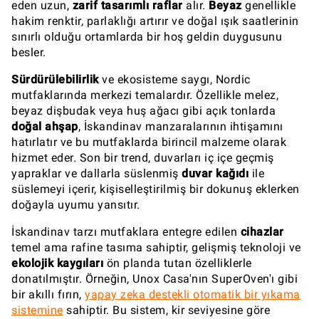
eden uzun,
zarif tasarımlı raflar
alır.
Beyaz
genellikle
hakim renktir, parlaklığı artırır ve doğal ışık saatlerinin
sınırlı olduğu ortamlarda bir hoş geldin duygusunu
besler.
Sürdürülebilirlik
ve ekosisteme saygı, Nordic
mutfaklarında merkezi temalardır. Özellikle melez,
beyaz dişbudak veya huş ağacı gibi açık tonlarda
doğal ahşap
, İskandinav manzaralarının ihtişamını
hatırlatır ve bu mutfaklarda birincil malzeme olarak
hizmet eder. Son bir trend, duvarları iç içe geçmiş
yapraklar ve dallarla süslenmiş
duvar kağıdı
ile
süslemeyi içerir, kişiselleştirilmiş bir dokunuş eklerken
doğayla uyumu yansıtır.
İskandinav tarzı mutfaklara entegre edilen
cihazlar
temel ama rafine tasıma sahiptir, gelişmiş teknoloji ve
ekolojik kaygıları
ön planda tutan özelliklerle
donatılmıştır. Örneğin, Unox Casa'nın SuperOven'ı gibi
bir akıllı fırın,
yapay zeka destekli otomatik bir yıkama
sistemine
sahiptir. Bu sistem, kir seviyesine göre