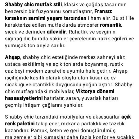
Shabby chic mutfak stili
, klasik ve çağdaş tasarımın
benzersiz bir füzyonunu somutlaştırır,
Fransız
kırsalının samimi yaşam tarzından
ilham alır. Bu stil ile
karakterize edilen mutfaklarda atmosfer
romantik
,
sıcak ve derinden
ailevidir
. Rahatlık ve sevginin
sığınağıdır, burada sakinler çevrelerinin nazik eğrileri ve
yumuşak tonlarıyla sarılır.
Ahşap
, shabby chic estetiğinde merkez sahneyi alır:
ustaca eskitilmiş ve açık tonlarda boyanmış, rustik
cazibeyi modern zarafetle uyumlu hale getirir. Ahşap
işçiliğinde kasıtlı olarak oluşturulan kusurlar, ev
sıcaklığı ve otantiklik duygusunu yoğunlaştırır. Shabby
chic mutfağındaki mobilyalar,
Viktorya dönemi
hassasiyetlerini
hatırlatır, saran, yuvarlak hatları
geçmiş ihtişam çağlarını yankılar.
Shabby chic tarzındaki mobilyalar ve aksesuarlar
açık
renk paletini
takip eder, mekana parlaklık ve tazelik
kazandırır. Pamuk, keten ve geri dönüştürülmüş
malzemeler gibi kumaşlar daha fazla konfor ve sıcaklık