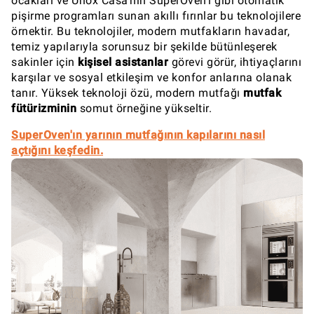
ocakları ve Unox Casa'nın SuperOven'ı gibi otomatik
pişirme programları sunan akıllı fırınlar bu teknolojilere
örnektir. Bu teknolojiler, modern mutfakların havadar,
temiz yapılarıyla sorunsuz bir şekilde bütünleşerek
sakinler için
kişisel asistanlar
görevi görür, ihtiyaçlarını
karşılar ve sosyal etkileşim ve konfor anlarına olanak
tanır. Yüksek teknoloji özü, modern mutfağı
mutfak
fütürizminin
somut örneğine yükseltir.
SuperOven'ın yarının mutfağının kapılarını nasıl
açtığını keşfedin.