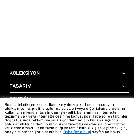
KOLEKSIYON
TASARIM
SuperOven
Aksesuarlar
DENEYIM
Design Concierge
Bu site teknik çerezleri kullanır ve yalnızca kullanıcının onayını
aldıktan sonra, profil oluşturma çerezleri veya diğer izleme araçlarını
Design Lounge
DESTEK
kullanıcının kendisi tarafından işlevsellik kullanımı ve internette
SuperOven Deneyimi
gezinme ve / veya internette gezinme konusunda ifade edilen tercihler
İndirilebilir kaynaklar
doğrultusunda reklam mesajları göndermek için kullanır. üçüncü
Unox Casa App
şahıslarınkiler de dahil olmak üzere ziyaretçi davranışını analiz etme
Garanti
ve izleme amacı. Daha fazla bilgi ve tercihlerinizi kişiselleştirmek için,
Galeri
onayınızı reddediyor olsanız bile,
Daha fazla bilgi
sayfasına bakın.