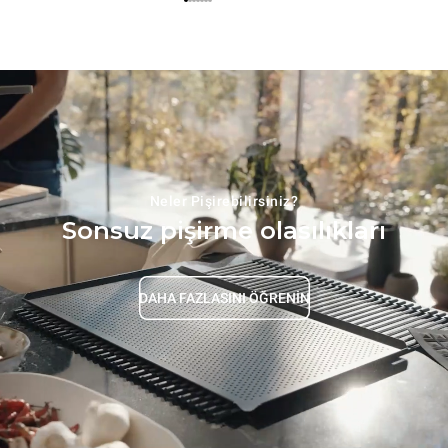
Neler Pişirebilirsiniz?
Sonsuz pişirme olasılıkları
DAHA FAZLASINI ÖĞRENİN