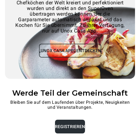
Chefköchen der Welt kreiert und perfektioniert
wurden und direkt an den SuperOven
übertragen werden können, der die
Garparameter automatisch anpasst und das
Kochen für Sie übernimmt. Zu Ihrer Verfügung,
nur auf Unox Casa App.
„UNOX CASA APP“ ENTDECKEN
Werde Teil der Gemeinschaft
Bleiben Sie auf dem Laufenden über Projekte, Neuigkeiten
und Veranstaltungen.
REGISTRIEREN