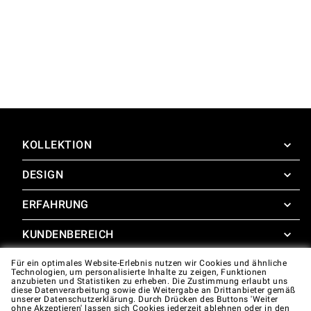
KOLLEKTION
DESIGN
SuperOven
Zubehör
ERFAHRUNG
Design Concierge
Design Lounge
KUNDENBEREICH
SuperOven Experience
Downloads
Unox Casa App
Für ein optimales Website-Erlebnis nutzen wir Cookies und ähnliche
Garantie
Technologien, um personalisierte Inhalte zu zeigen, Funktionen
Fotogalerie
anzubieten und Statistiken zu erheben. Die Zustimmung erlaubt uns
Technische unterstützung
diese Datenverarbeitung sowie die Weitergabe an Drittanbieter gemäß
unserer Datenschutzerklärung. Durch Drücken des Buttons 'Weiter
ohne Akzeptieren' lassen sich Cookies jederzeit ablehnen oder in den
Kontakte