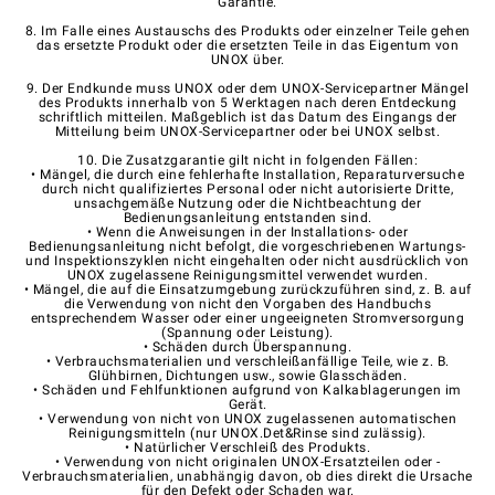
Garantie.
8. Im Falle eines Austauschs des Produkts oder einzelner Teile gehen
das ersetzte Produkt oder die ersetzten Teile in das Eigentum von
UNOX über.
9. Der Endkunde muss UNOX oder dem UNOX-Servicepartner Mängel
des Produkts innerhalb von 5 Werktagen nach deren Entdeckung
schriftlich mitteilen. Maßgeblich ist das Datum des Eingangs der
Mitteilung beim UNOX-Servicepartner oder bei UNOX selbst.
10. Die Zusatzgarantie gilt nicht in folgenden Fällen:
• Mängel, die durch eine fehlerhafte Installation, Reparaturversuche
durch nicht qualifiziertes Personal oder nicht autorisierte Dritte,
unsachgemäße Nutzung oder die Nichtbeachtung der
Bedienungsanleitung entstanden sind.
• Wenn die Anweisungen in der Installations- oder
Bedienungsanleitung nicht befolgt, die vorgeschriebenen Wartungs-
und Inspektionszyklen nicht eingehalten oder nicht ausdrücklich von
UNOX zugelassene Reinigungsmittel verwendet wurden.
• Mängel, die auf die Einsatzumgebung zurückzuführen sind, z. B. auf
die Verwendung von nicht den Vorgaben des Handbuchs
entsprechendem Wasser oder einer ungeeigneten Stromversorgung
(Spannung oder Leistung).
• Schäden durch Überspannung.
• Verbrauchsmaterialien und verschleißanfällige Teile, wie z. B.
Glühbirnen, Dichtungen usw., sowie Glasschäden.
• Schäden und Fehlfunktionen aufgrund von Kalkablagerungen im
Gerät.
• Verwendung von nicht von UNOX zugelassenen automatischen
Reinigungsmitteln (nur UNOX.Det&Rinse sind zulässig).
• Natürlicher Verschleiß des Produkts.
• Verwendung von nicht originalen UNOX-Ersatzteilen oder -
Verbrauchsmaterialien, unabhängig davon, ob dies direkt die Ursache
für den Defekt oder Schaden war.