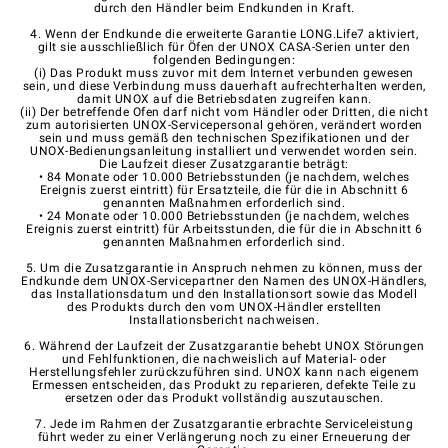
durch den Händler beim Endkunden in Kraft.
4. Wenn der Endkunde die erweiterte Garantie LONG.Life7 aktiviert,
gilt sie ausschließlich für Öfen der UNOX CASA-Serien unter den
folgenden Bedingungen:
(i) Das Produkt muss zuvor mit dem Internet verbunden gewesen
sein, und diese Verbindung muss dauerhaft aufrechterhalten werden,
damit UNOX auf die Betriebsdaten zugreifen kann.
(ii) Der betreffende Ofen darf nicht vom Händler oder Dritten, die nicht
zum autorisierten UNOX-Servicepersonal gehören, verändert worden
sein und muss gemäß den technischen Spezifikationen und der
UNOX-Bedienungsanleitung installiert und verwendet worden sein.
Die Laufzeit dieser Zusatzgarantie beträgt:
• 84 Monate oder 10.000 Betriebsstunden (je nachdem, welches
Ereignis zuerst eintritt) für Ersatzteile, die für die in Abschnitt 6
genannten Maßnahmen erforderlich sind.
• 24 Monate oder 10.000 Betriebsstunden (je nachdem, welches
Ereignis zuerst eintritt) für Arbeitsstunden, die für die in Abschnitt 6
genannten Maßnahmen erforderlich sind.
5. Um die Zusatzgarantie in Anspruch nehmen zu können, muss der
Endkunde dem UNOX-Servicepartner den Namen des UNOX-Händlers,
das Installationsdatum und den Installationsort sowie das Modell
des Produkts durch den vom UNOX-Händler erstellten
Installationsbericht nachweisen.
6. Während der Laufzeit der Zusatzgarantie behebt UNOX Störungen
und Fehlfunktionen, die nachweislich auf Material- oder
Herstellungsfehler zurückzuführen sind. UNOX kann nach eigenem
Ermessen entscheiden, das Produkt zu reparieren, defekte Teile zu
ersetzen oder das Produkt vollständig auszutauschen.
7. Jede im Rahmen der Zusatzgarantie erbrachte Serviceleistung
führt weder zu einer Verlängerung noch zu einer Erneuerung der