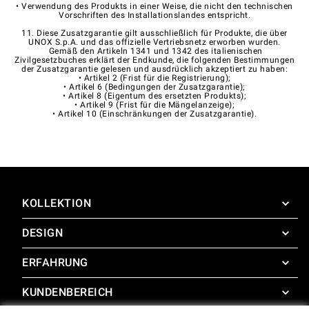
• Verwendung des Produkts in einer Weise, die nicht den technischen
Vorschriften des Installationslandes entspricht.
11. Diese Zusatzgarantie gilt ausschließlich für Produkte, die über
UNOX S.p.A. und das offizielle Vertriebsnetz erworben wurden.
Gemäß den Artikeln 1341 und 1342 des italienischen
Zivilgesetzbuches erklärt der Endkunde, die folgenden Bestimmungen
der Zusatzgarantie gelesen und ausdrücklich akzeptiert zu haben:
• Artikel 2 (Frist für die Registrierung);
• Artikel 6 (Bedingungen der Zusatzgarantie);
• Artikel 8 (Eigentum des ersetzten Produkts);
• Artikel 9 (Frist für die Mängelanzeige);
• Artikel 10 (Einschränkungen der Zusatzgarantie).
KOLLEKTION
DESIGN
SuperOven
Zubehör
ERFAHRUNG
Design Concierge
Design Lounge
KUNDENBEREICH
SuperOven Experience
Downloads