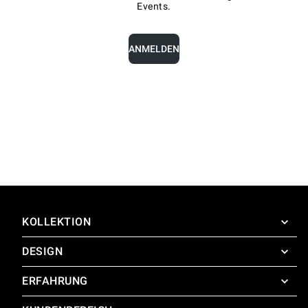
Events.
ANMELDEN
KOLLEKTION
DESIGN
SuperOven
Zubehör
ERFAHRUNG
Design Concierge
Design Lounge