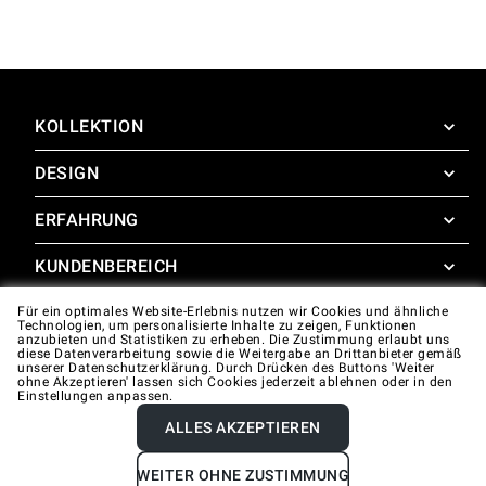
KOLLEKTION
DESIGN
SuperOven
Zubehör
ERFAHRUNG
Design Concierge
Design Lounge
KUNDENBEREICH
SuperOven Experience
Downloads
Unox Casa App
Für ein optimales Website-Erlebnis nutzen wir Cookies und ähnliche
Garantie
Technologien, um personalisierte Inhalte zu zeigen, Funktionen
Fotogalerie
anzubieten und Statistiken zu erheben. Die Zustimmung erlaubt uns
Technische unterstützung
diese Datenverarbeitung sowie die Weitergabe an Drittanbieter gemäß
unserer Datenschutzerklärung. Durch Drücken des Buttons 'Weiter
ohne Akzeptieren' lassen sich Cookies jederzeit ablehnen oder in den
Kontakte
Einstellungen anpassen.
FAQ
ALLES AKZEPTIEREN
Company data
Privacy policy
Cookie policy
WEITER OHNE ZUSTIMMUNG