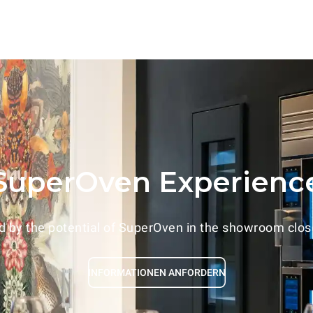
SuperOven Experienc
 by the potential of SuperOven in the showroom close
INFORMATIONEN ANFORDERN