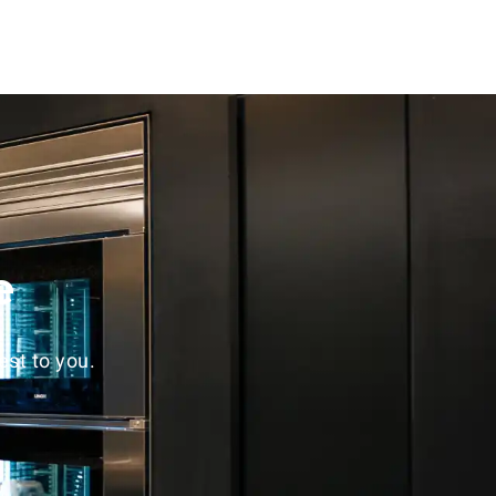
e
st to you.