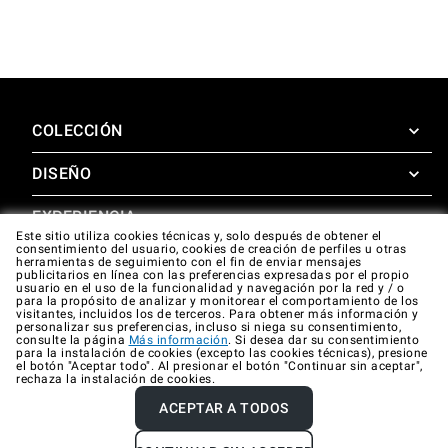
COLECCIÓN
DISEÑO
SuperOven
Accesorios
EXPERIENCIA
Design Concierge
Este sitio utiliza cookies técnicas y, solo después de obtener el
consentimiento del usuario, cookies de creación de perfiles u otras
Design Lounge
APOYO
herramientas de seguimiento con el fin de enviar mensajes
SuperOven Experience
publicitarios en línea con las preferencias expresadas por el propio
Descargas
usuario en el uso de la funcionalidad y navegación por la red y / o
Unox Casa App
para la propósito de analizar y monitorear el comportamiento de los
Garantía
visitantes, incluidos los de terceros. Para obtener más información y
Galería
personalizar sus preferencias, incluso si niega su consentimiento,
Asistencia técnica
consulte la página
Más información
. Si desea dar su consentimiento
para la instalación de cookies (excepto las cookies técnicas), presione
el botón "Aceptar todo". Al presionar el botón "Continuar sin aceptar",
Contactos
rechaza la instalación de cookies.
FAQ
ACEPTAR A TODOS
Company data
Privacy policy
Cookie policy