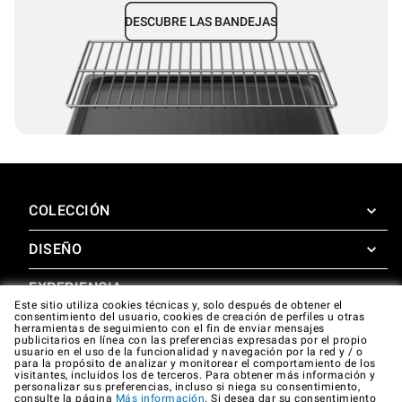
DESCUBRE LAS BANDEJAS
COLECCIÓN
DISEÑO
SuperOven
Accesorios
EXPERIENCIA
Design Concierge
Este sitio utiliza cookies técnicas y, solo después de obtener el
consentimiento del usuario, cookies de creación de perfiles u otras
Design Lounge
APOYO
herramientas de seguimiento con el fin de enviar mensajes
SuperOven Experience
publicitarios en línea con las preferencias expresadas por el propio
Descargas
usuario en el uso de la funcionalidad y navegación por la red y / o
Unox Casa App
para la propósito de analizar y monitorear el comportamiento de los
Garantía
visitantes, incluidos los de terceros. Para obtener más información y
Galería
personalizar sus preferencias, incluso si niega su consentimiento,
Asistencia técnica
consulte la página
Más información
. Si desea dar su consentimiento